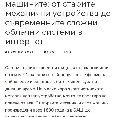
машините: от старите
механични устройства до
съвременните сложни
облачни системи в
интернет
23 JUNHO 2026
BY
JC
IN
3
Слот машините, известни също като „азартни игри
на късмет“, са едни от най-популярните форми на
забавление и залагане, които съществуват в
днешно време. Но малко хора знаят истинската
история на тези устройства, която се простира на
повече от век. От първите механични слот машини,
произведени през 1890 година в САЩ, до
съвременните сложни облачни системи