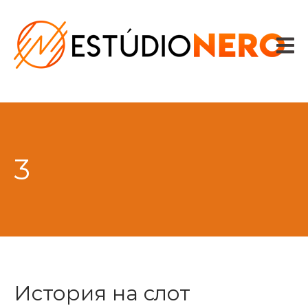
HOME
VOZES
SPOTS
CONTADOR DE TEXTO
CONTATO
3
История на слот