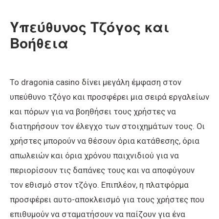
Υπεύθυνος Τζόγος και
Βοήθεια
Το dragonia casino δίνει μεγάλη έμφαση στον
υπεύθυνο τζόγο και προσφέρει μια σειρά εργαλείων
και πόρων για να βοηθήσει τους χρήστες να
διατηρήσουν τον έλεγχο των στοιχημάτων τους. Οι
χρήστες μπορούν να θέσουν όρια κατάθεσης, όρια
απωλειών και όρια χρόνου παιχνιδιού για να
περιορίσουν τις δαπάνες τους και να αποφύγουν
τον εθισμό στον τζόγο. Επιπλέον, η πλατφόρμα
προσφέρει αυτο-αποκλεισμό για τους χρήστες που
επιθυμούν να σταματήσουν να παίζουν για ένα