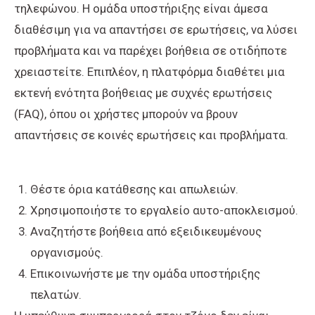
τηλεφώνου. Η ομάδα υποστήριξης είναι άμεσα
διαθέσιμη για να απαντήσει σε ερωτήσεις, να λύσει
προβλήματα και να παρέχει βοήθεια σε οτιδήποτε
χρειαστείτε. Επιπλέον, η πλατφόρμα διαθέτει μια
εκτενή ενότητα βοήθειας με συχνές ερωτήσεις
(FAQ), όπου οι χρήστες μπορούν να βρουν
απαντήσεις σε κοινές ερωτήσεις και προβλήματα.
Θέστε όρια κατάθεσης και απωλειών.
Χρησιμοποιήστε το εργαλείο αυτο-αποκλεισμού.
Αναζητήστε βοήθεια από εξειδικευμένους
οργανισμούς.
Επικοινωνήστε με την ομάδα υποστήριξης
πελατών.