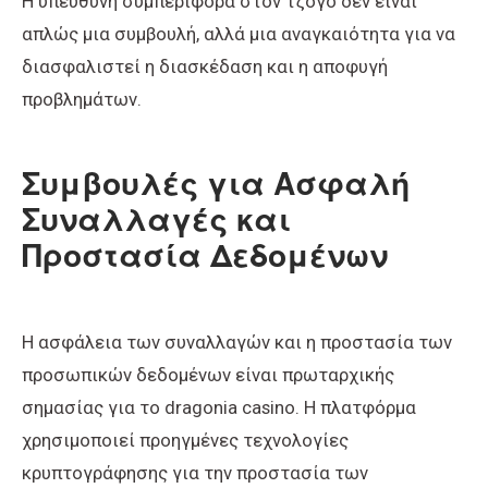
Η υπεύθυνη συμπεριφορά στον τζόγο δεν είναι
απλώς μια συμβουλή, αλλά μια αναγκαιότητα για να
διασφαλιστεί η διασκέδαση και η αποφυγή
προβλημάτων.
Συμβουλές για Ασφαλή
Συναλλαγές και
Προστασία Δεδομένων
Η ασφάλεια των συναλλαγών και η προστασία των
προσωπικών δεδομένων είναι πρωταρχικής
σημασίας για το dragonia casino. Η πλατφόρμα
χρησιμοποιεί προηγμένες τεχνολογίες
κρυπτογράφησης για την προστασία των