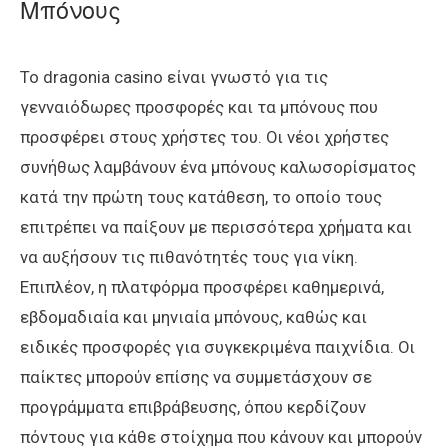
Μπόνους
Το dragonia casino είναι γνωστό για τις
γενναιόδωρες προσφορές και τα μπόνους που
προσφέρει στους χρήστες του. Οι νέοι χρήστες
συνήθως λαμβάνουν ένα μπόνους καλωσορίσματος
κατά την πρώτη τους κατάθεση, το οποίο τους
επιτρέπει να παίξουν με περισσότερα χρήματα και
να αυξήσουν τις πιθανότητές τους για νίκη.
Επιπλέον, η πλατφόρμα προσφέρει καθημερινά,
εβδομαδιαία και μηνιαία μπόνους, καθώς και
ειδικές προσφορές για συγκεκριμένα παιχνίδια. Οι
παίκτες μπορούν επίσης να συμμετάσχουν σε
προγράμματα επιβράβευσης, όπου κερδίζουν
πόντους για κάθε στοίχημα που κάνουν και μπορούν