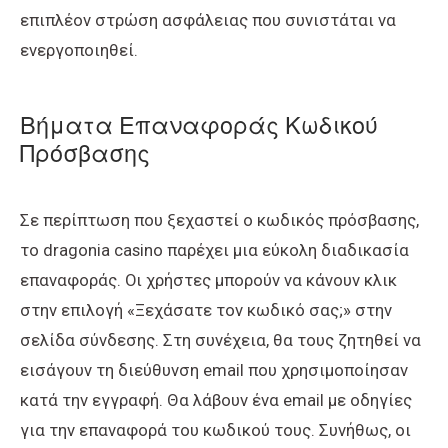
επιπλέον στρώση ασφάλειας που συνιστάται να
ενεργοποιηθεί.
Βήματα Επαναφοράς Κωδικού
Πρόσβασης
Σε περίπτωση που ξεχαστεί ο κωδικός πρόσβασης,
το dragonia casino παρέχει μια εύκολη διαδικασία
επαναφοράς. Οι χρήστες μπορούν να κάνουν κλικ
στην επιλογή «Ξεχάσατε τον κωδικό σας;» στην
σελίδα σύνδεσης. Στη συνέχεια, θα τους ζητηθεί να
εισάγουν τη διεύθυνση email που χρησιμοποίησαν
κατά την εγγραφή. Θα λάβουν ένα email με οδηγίες
για την επαναφορά του κωδικού τους. Συνήθως, οι