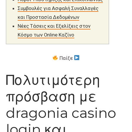
Συμβουλές για Ασφαλή Συναλλαγές
και Προστασία Δεδομένων
Νέες Τάσεις και Εξελίξεις στον
Κόσμο των Online Καζίνο
Παίξε
Πολυτιμότερη
πρόσβαση με
dragonia casino
login και