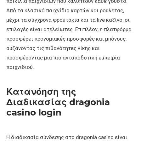
ποικιλία παιχνιδιών που καλύπτουν κάθε γούστο.
Από τα κλασικά παιχνίδια καρτών και ρουλέτας,
μέχρι τα σύγχρονα φρουτάκια και τα live καζίνο, οι
επιλογές είναι ατελείωτες. Επιπλέον, η πλατφόρμα
προσφέρει προνομιακές προσφορές και μπόνους,
αυξάνοντας τις πιθανότητες νίκης και
προσφέροντας μια πιο ανταποδοτική εμπειρία
παιχνιδιού.
Κατανόηση της
Διαδικασίας dragonia
casino login
Η διαδικασία σύνδεσης στο dragonia casino είναι