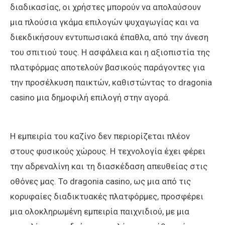
διαδικασίας, οι χρήστες μπορούν να απολαύσουν
μια πλούσια γκάμα επιλογών ψυχαγωγίας και να
διεκδικήσουν εντυπωσιακά έπαθλα, από την άνεση
του σπιτιού τους. Η ασφάλεια και η αξιοπιστία της
πλατφόρμας αποτελούν βασικούς παράγοντες για
την προσέλκυση παικτών, καθιστώντας το dragonia
casino μια δημοφιλή επιλογή στην αγορά.
Η εμπειρία του καζίνο δεν περιορίζεται πλέον
στους φυσικούς χώρους. Η τεχνολογία έχει φέρει
την αδρεναλίνη και τη διασκέδαση απευθείας στις
οθόνες μας. Το dragonia casino, ως μια από τις
κορυφαίες διαδικτυακές πλατφόρμες, προσφέρει
μια ολοκληρωμένη εμπειρία παιχνιδιού, με μια