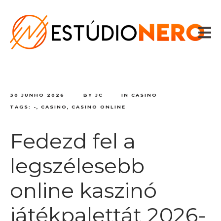
HOME
VOZES
SPOTS
CONTADOR DE TEXTO
CONTATO
30 JUNHO 2026
BY
JC
IN
CASINO
TAGS:
-
,
CASINO
,
CASINO ONLINE
Fedezd fel a
legszélesebb
online kaszinó
játékpalettát 2026-