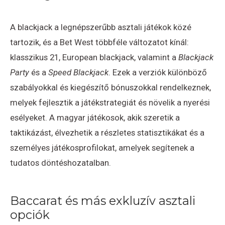
A blackjack a legnépszerűbb asztali játékok közé
tartozik, és a Bet West többféle változatot kínál:
klasszikus 21, European blackjack, valamint a
Blackjack
Party
és a
Speed Blackjack
. Ezek a verziók különböző
szabályokkal és kiegészítő bónuszokkal rendelkeznek,
melyek fejlesztik a játékstrategiát és növelik a nyerési
esélyeket. A magyar játékosok, akik szeretik a
taktikázást, élvezhetik a részletes statisztikákat és a
személyes játékosprofilokat, amelyek segítenek a
tudatos döntéshozatalban.
Baccarat és más exkluzív asztali
opciók