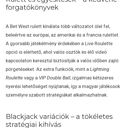
forgatókönyvek
A Bet West rulett kínálata több változatot ölel fel,
beleértve az európai, az amerikai és a francia rulettet.
A gyorsabb játékélmény érdekében a Live Roulette
opció is elérhető, ahol valós osztók és élő videó
kapcsolaton keresztül biztosítják a valós időben zajló
pörgetéseket. Az extra funkciók, mint a
Lightning
Roulette
vagy a
VIP Double Ball
, izgalmas kétszeres
nyerési lehetőséget nyújtanak, így a magyar játékosok
személyre szabott stratégiákat alkalmazhatnak.
Blackjack variációk – a tökéletes
stratégiai kihívás