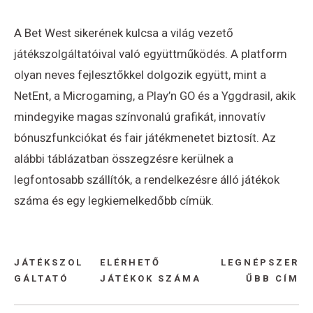
A Bet West sikerének kulcsa a világ vezető
játékszolgáltatóival való együttműködés. A platform
olyan neves fejlesztőkkel dolgozik együtt, mint a
NetEnt, a Microgaming, a Play’n GO és a Yggdrasil, akik
mindegyike magas színvonalú grafikát, innovatív
bónuszfunkciókat és fair játékmenetet biztosít. Az
alábbi táblázatban összegzésre kerülnek a
legfontosabb szállítók, a rendelkezésre álló játékok
száma és egy legkiemelkedőbb címük.
JÁTÉKSZOL
ELÉRHETŐ
LEGNÉPSZER
GÁLTATÓ
JÁTÉKOK SZÁMA
ŰBB CÍM