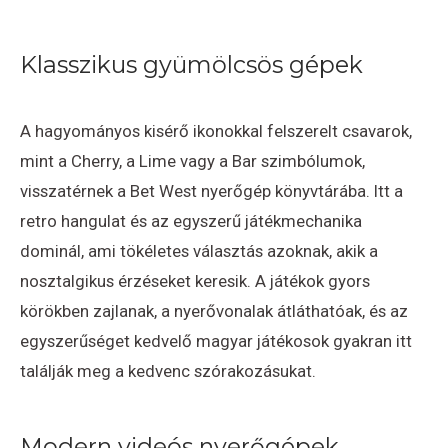
Klasszikus gyümölcsös gépek
A hagyományos kisérő ikonokkal felszerelt csavarok,
mint a Cherry, a Lime vagy a Bar szimbólumok,
visszatérnek a Bet West nyerőgép könyvtárába. Itt a
retro hangulat és az egyszerű játékmechanika
dominál, ami tökéletes választás azoknak, akik a
nosztalgikus érzéseket keresik. A játékok gyors
körökben zajlanak, a nyerővonalak átláthatóak, és az
egyszerűséget kedvelő magyar játékosok gyakran itt
találják meg a kedvenc szórakozásukat.
Modern videós nyerőgépek