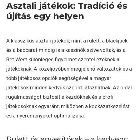
Asztali játékok: Tradíció és
újítás egy helyen
A klasszikus asztali játékok, mint a rulett, a blackjack
és a baccarat mindig is a kaszinók szíve voltak, és a
Bet West különleges figyelmet szentel ezeknek a
játékoknak. A közeljövőben megjelenő változatok és a
több játékosos opciók segítségével a magyar
játékosok minden kedvük szerint játszhatnak. Az oldal
rugalmasságot biztosít a kezdőknek és a profi
játékosoknak egyaránt, miközben a kockázatkezelést
és a nyereményeket optimalizálja.
Rulett és egyesítések – a kedvenc