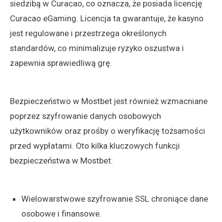
siedzibą w Curacao, co oznacza, że posiada licencję
Curacao eGaming. Licencja ta gwarantuje, że kasyno
jest regulowane i przestrzega określonych
standardów, co minimalizuje ryzyko oszustwa i
zapewnia sprawiedliwą grę.
Bezpieczeństwo w Mostbet jest również wzmacniane
poprzez szyfrowanie danych osobowych
użytkowników oraz prośby o weryfikację tożsamości
przed wypłatami. Oto kilka kluczowych funkcji
bezpieczeństwa w Mostbet:
Wielowarstwowe szyfrowanie SSL chroniące dane
osobowe i finansowe.