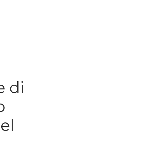
e di
o
el