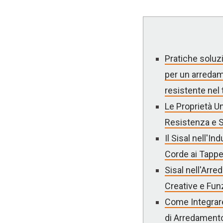
Pratiche soluzio
per un arredam
resistente nel
Le Proprietà Un
Resistenza e S
Il Sisal nell'In
Corde ai Tappe
Sisal nell'Arr
Creative e Fun
Come Integrare i
di Arredament