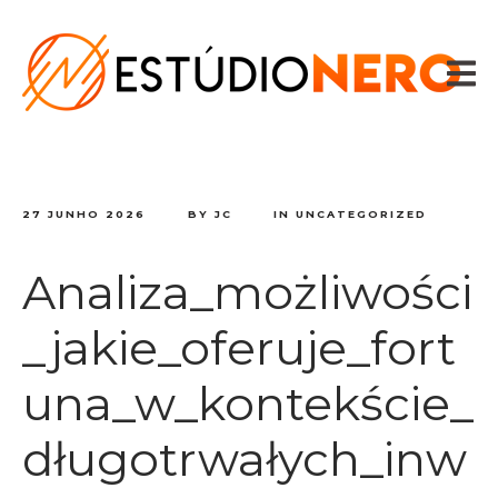
HOME
VOZES
SPOTS
CONTADOR DE TEXTO
CONTATO
27 JUNHO 2026
BY
JC
IN
UNCATEGORIZED
Analiza_możliwości
_jakie_oferuje_fort
una_w_kontekście_
długotrwałych_inw