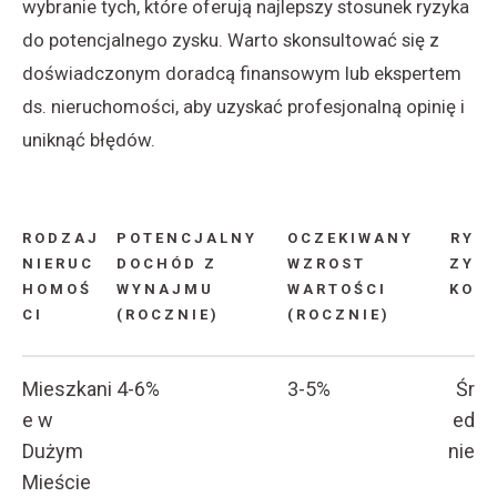
wybranie tych, które oferują najlepszy stosunek ryzyka
do potencjalnego zysku. Warto skonsultować się z
doświadczonym doradcą finansowym lub ekspertem
ds. nieruchomości, aby uzyskać profesjonalną opinię i
uniknąć błędów.
RODZAJ
POTENCJALNY
OCZEKIWANY
RY
NIERUC
DOCHÓD Z
WZROST
ZY
HOMOŚ
WYNAJMU
WARTOŚCI
KO
CI
(ROCZNIE)
(ROCZNIE)
Mieszkani
4-6%
3-5%
Śr
e w
ed
Dużym
nie
Mieście