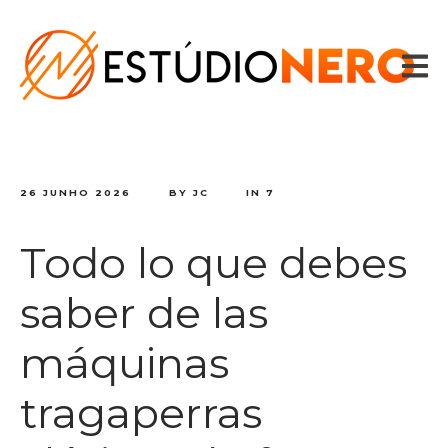
HOME
VOZES
SPOTS
CONTADOR DE TEXTO
CONTATO
26 JUNHO 2026
BY
JC
IN
7
Todo lo que debes
saber de las
máquinas
tragaperras