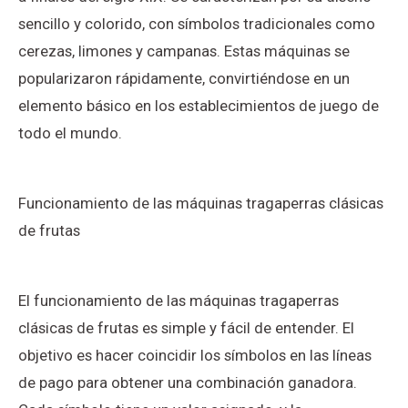
sencillo y colorido, con símbolos tradicionales como
cerezas, limones y campanas. Estas máquinas se
popularizaron rápidamente, convirtiéndose en un
elemento básico en los establecimientos de juego de
todo el mundo.
Funcionamiento de las máquinas tragaperras clásicas
de frutas
El funcionamiento de las máquinas tragaperras
clásicas de frutas es simple y fácil de entender. El
objetivo es hacer coincidir los símbolos en las líneas
de pago para obtener una combinación ganadora.