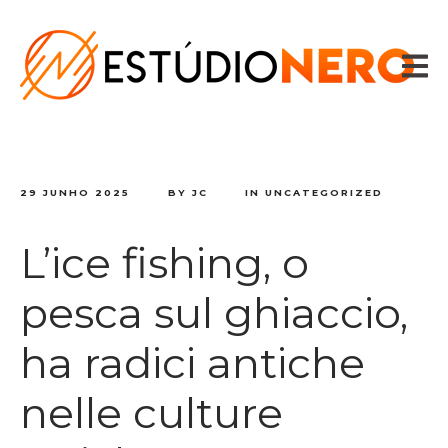
HOME
VOZES
SPOTS
CONTADOR DE TEXTO
CONTATO
29 JUNHO 2025
BY
JC
IN
UNCATEGORIZED
L’ice fishing, o
pesca sul ghiaccio,
ha radici antiche
nelle culture