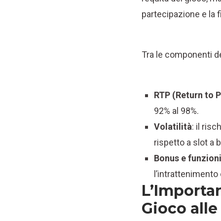
partecipazione e la f
Tra le componenti d
RTP (Return to P
92% al 98%.
Volatilità
: il ris
rispetto a slot a b
Bonus e funzioni
l’intrattenimento 
L’Importan
Gioco alle