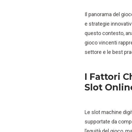
Il panorama del gioc
e strategie innovativ
questo contesto, ana
gioco vincenti rappr
settore e le best pr
I Fattori 
Slot Onlin
Le slot machine digit
supportate da compl
l’equità del gioco, 