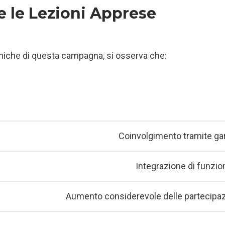
i e le Lezioni Apprese
miche di questa campagna, si osserva che:
Coinvolgimento tramite ga
Integrazione di funzion
Aumento considerevole delle partecipazi