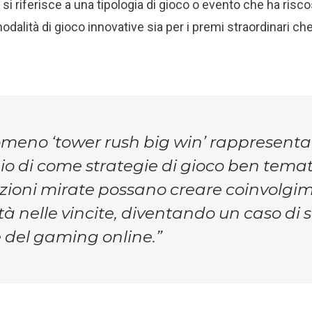
i riferisce a una tipologia di gioco o evento che ha risc
odalità di gioco innovative sia per i premi straordinari che
nomeno ‘tower rush big win’ rappresenta
o di come strategie di gioco ben temat
ioni mirate possano creare coinvolgi
ità nelle vincite, diventando un caso di 
e del gaming online.”