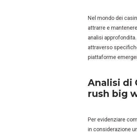
Nel mondo dei casinò
attrarre e mantenere 
analisi approfondit
attraverso specifich
piattaforme emergen
Analisi di
rush big 
Per evidenziare com
in considerazione un 