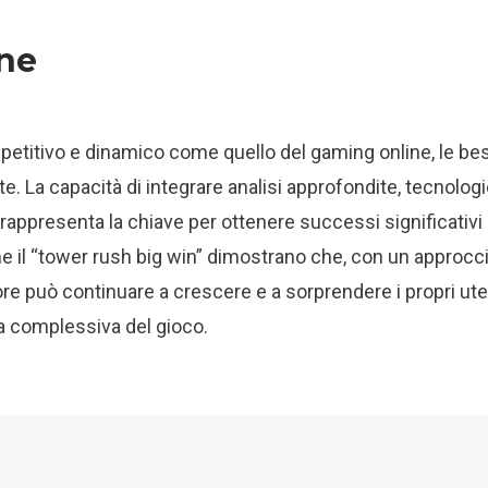
ne
etitivo e dinamico come quello del gaming online, le bes
. La capacità di integrare analisi approfondite, tecnologi
 rappresenta la chiave per ottenere successi significativi e
e il “tower rush big win” dimostrano che, con un approcci
ore può continuare a crescere e a sorprendere i propri ute
za complessiva del gioco.