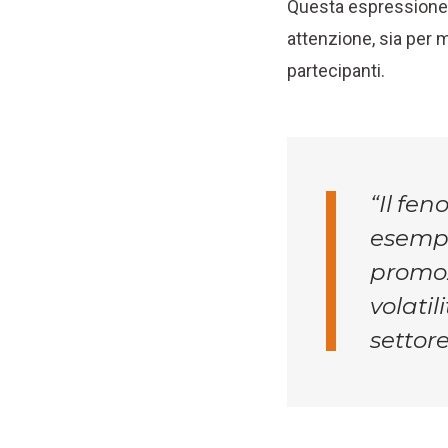
Questa espressione s
attenzione, sia per m
partecipanti.
“Il fe
esempi
promoz
volatil
settor