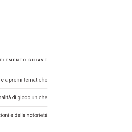
ELEMENTO CHIAVE
re a premi tematiche
alità di gioco uniche
oni e della notorietà