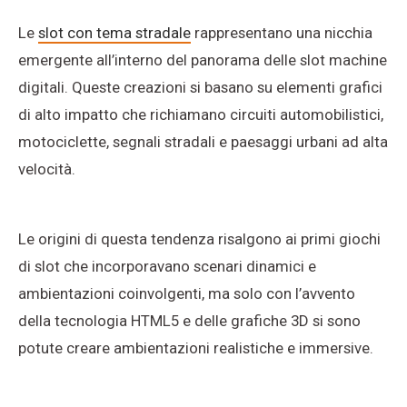
Le
slot con tema stradale
rappresentano una nicchia
emergente all’interno del panorama delle slot machine
digitali. Queste creazioni si basano su elementi grafici
di alto impatto che richiamano circuiti automobilistici,
motociclette, segnali stradali e paesaggi urbani ad alta
velocità.
Le origini di questa tendenza risalgono ai primi giochi
di slot che incorporavano scenari dinamici e
ambientazioni coinvolgenti, ma solo con l’avvento
della tecnologia HTML5 e delle grafiche 3D si sono
potute creare ambientazioni realistiche e immersive.