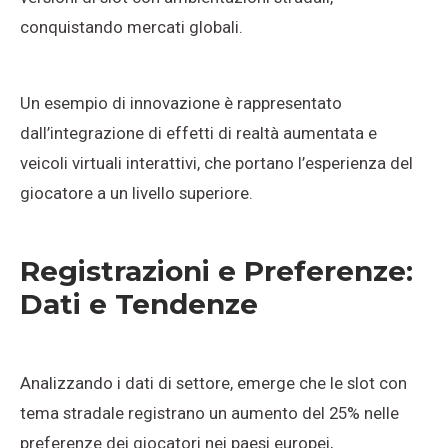
conquistando mercati globali.
Un esempio di innovazione è rappresentato
dall’integrazione di effetti di realtà aumentata e
veicoli virtuali interattivi, che portano l’esperienza del
giocatore a un livello superiore.
Registrazioni e Preferenze:
Dati e Tendenze
Analizzando i dati di settore, emerge che le slot con
tema stradale registrano un aumento del 25% nelle
preferenze dei giocatori nei paesi europei,