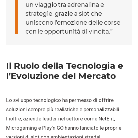
un viaggio tra adrenalina e
strategie, grazie a slot che
uniscono l’emozione delle corse
con le opportunità di vincita.”
Il Ruolo della Tecnologia e
l’Evoluzione del Mercato
Lo sviluppo tecnologico ha permesso di offrire
soluzioni sempre più realistiche e personalizzabili.
Inoltre, aziende leader nel settore come NetEnt,
Microgaming e Play’n GO hanno lanciato le proprie
versioni di slot con ambientazioni stradali,