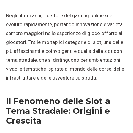
Negli ultimi anni, il settore del gaming online si è
evoluto rapidamente, portando innovazione e varietà
sempre maggiori nelle esperienze di gioco offerte ai
giocatori. Tra le molteplici categorie di slot, una delle
più affascinanti e coinvolgenti è quella delle
slot con
tema stradale
, che si distinguono per ambientazioni
vivaci e tematiche ispirate al mondo delle corse, delle
infrastrutture e delle avventure su strada.
Il Fenomeno delle Slot a
Tema Stradale: Origini e
Crescita