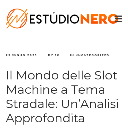
HOME
VOZES
SPOTS
CONTADOR DE TEXTO
CONTATO
29 JUNHO 2025
BY
JC
IN
UNCATEGORIZED
Il Mondo delle Slot
Machine a Tema
Stradale: Un’Analisi
Approfondita