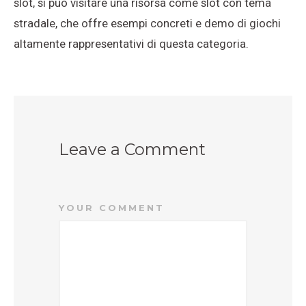
slot, si può visitare una risorsa come slot con tema
stradale, che offre esempi concreti e demo di giochi
altamente rappresentativi di questa categoria.
Leave a Comment
YOUR COMMENT