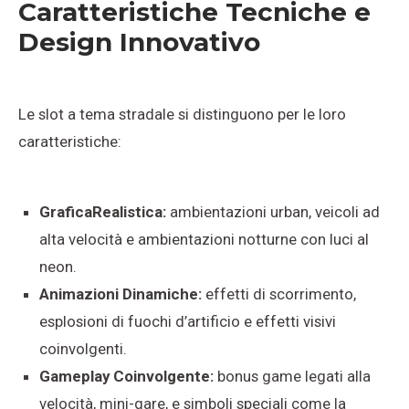
Caratteristiche Tecniche e
Design Innovativo
Le slot a tema stradale si distinguono per le loro
caratteristiche:
GraficaRealistica:
ambientazioni urban, veicoli ad
alta velocità e ambientazioni notturne con luci al
neon.
Animazioni Dinamiche:
effetti di scorrimento,
esplosioni di fuochi d’artificio e effetti visivi
coinvolgenti.
Gameplay Coinvolgente:
bonus game legati alla
velocità, mini-gare, e simboli speciali come la