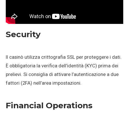
Security
Il casinò utilizza crittografia SSL per proteggere i dati.
È obbligatoria la verifica dell’identità (KYC) prima dei
prelievi. Si consiglia di attivare l’autenticazione a due
fattori (2FA) nell’area impostazioni.
Financial Operations