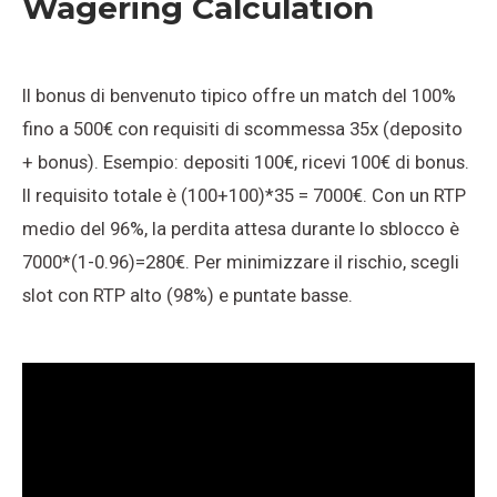
Wagering Calculation
Il bonus di benvenuto tipico offre un match del 100%
fino a 500€ con requisiti di scommessa 35x (deposito
+ bonus). Esempio: depositi 100€, ricevi 100€ di bonus.
Il requisito totale è (100+100)*35 = 7000€. Con un RTP
medio del 96%, la perdita attesa durante lo sblocco è
7000*(1-0.96)=280€. Per minimizzare il rischio, scegli
slot con RTP alto (98%) e puntate basse.