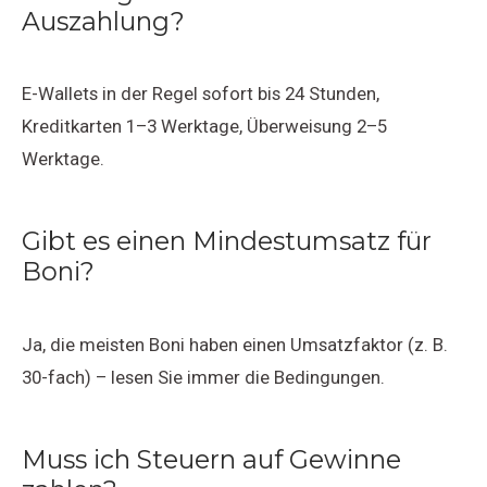
Auszahlung?
E-Wallets in der Regel sofort bis 24 Stunden,
Kreditkarten 1–3 Werktage, Überweisung 2–5
Werktage.
Gibt es einen Mindestumsatz für
Boni?
Ja, die meisten Boni haben einen Umsatzfaktor (z. B.
30-fach) – lesen Sie immer die Bedingungen.
Muss ich Steuern auf Gewinne