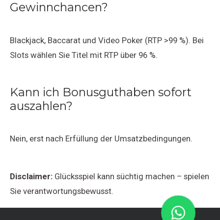
Gewinnchancen?
Blackjack, Baccarat und Video Poker (RTP >99 %). Bei
Slots wählen Sie Titel mit RTP über 96 %.
Kann ich Bonusguthaben sofort
auszahlen?
Nein, erst nach Erfüllung der Umsatzbedingungen.
Disclaimer:
Glücksspiel kann süchtig machen – spielen
Sie verantwortungsbewusst.