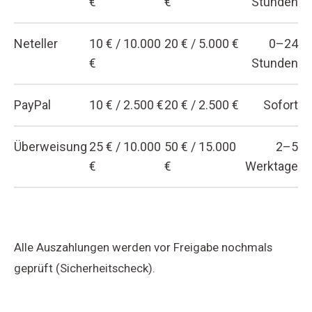
€
€
Stunden
Neteller
10 € / 10.000
20 € / 5.000 €
0–24
€
Stunden
PayPal
10 € / 2.500 €
20 € / 2.500 €
Sofort
Überweisung
25 € / 10.000
50 € / 15.000
2–5
€
€
Werktage
Alle Auszahlungen werden vor Freigabe nochmals
geprüft (Sicherheitscheck).