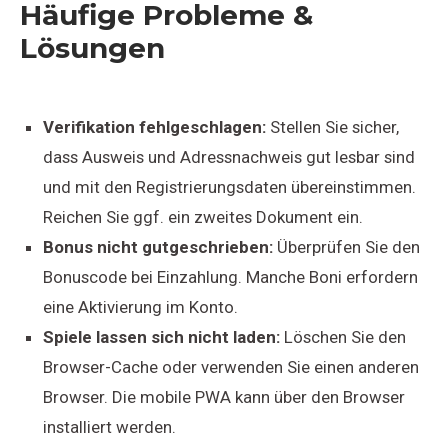
Häufige Probleme &
Lösungen
Verifikation fehlgeschlagen:
Stellen Sie sicher,
dass Ausweis und Adressnachweis gut lesbar sind
und mit den Registrierungsdaten übereinstimmen.
Reichen Sie ggf. ein zweites Dokument ein.
Bonus nicht gutgeschrieben:
Überprüfen Sie den
Bonuscode bei Einzahlung. Manche Boni erfordern
eine Aktivierung im Konto.
Spiele lassen sich nicht laden:
Löschen Sie den
Browser-Cache oder verwenden Sie einen anderen
Browser. Die mobile PWA kann über den Browser
installiert werden.