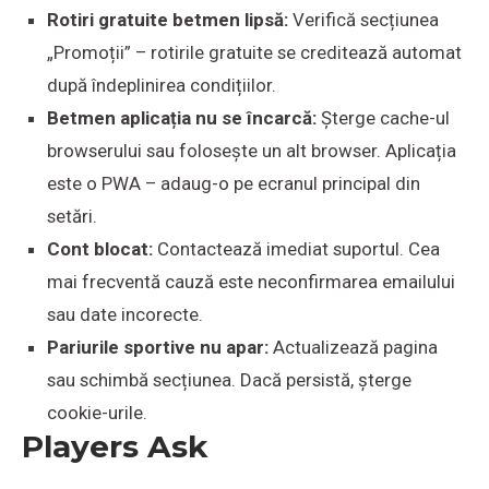
Rotiri gratuite betmen lipsă:
Verifică secțiunea
„Promoții” – rotirile gratuite se creditează automat
după îndeplinirea condițiilor.
Betmen aplicația nu se încarcă:
Șterge cache-ul
browserului sau folosește un alt browser. Aplicația
este o PWA – adaug-o pe ecranul principal din
setări.
Cont blocat:
Contactează imediat suportul. Cea
mai frecventă cauză este neconfirmarea emailului
sau date incorecte.
Pariurile sportive nu apar:
Actualizează pagina
sau schimbă secțiunea. Dacă persistă, șterge
cookie-urile.
Players Ask