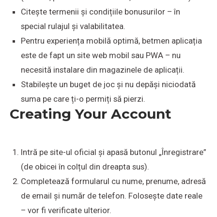
Citește termenii și condițiile bonusurilor – în
special rulajul și valabilitatea.
Pentru experiența mobilă optimă, betmen aplicația
este de fapt un site web mobil sau PWA – nu
necesită instalare din magazinele de aplicații.
Stabilește un buget de joc și nu depăși niciodată
suma pe care ți-o permiți să pierzi.
Creating Your Account
Intră pe site-ul oficial și apasă butonul „Înregistrare”
(de obicei în colțul din dreapta sus).
Completează formularul cu nume, prenume, adresă
de email și număr de telefon. Folosește date reale
– vor fi verificate ulterior.