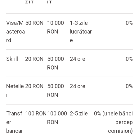
ZIT
IT
Visa/M
50 RON
10.000
1-3 zile
0%
asterca
RON
lucrătoar
rd
e
Skrill
20 RON
50.000
24 ore
0%
RON
Netelle
20 RON
50.000
24 ore
0%
r
RON
Transf
100 RON
100.000
2-5 zile
0% (unele bănci
er
RON
percep
bancar
comision)