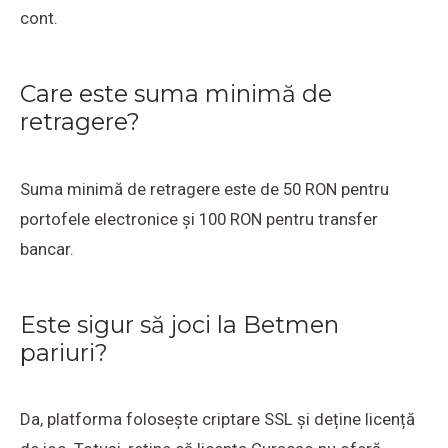
cont.
Care este suma minimă de
retragere?
Suma minimă de retragere este de 50 RON pentru
portofele electronice și 100 RON pentru transfer
bancar.
Este sigur să joci la Betmen
pariuri?
Da, platforma folosește criptare SSL și deține licență