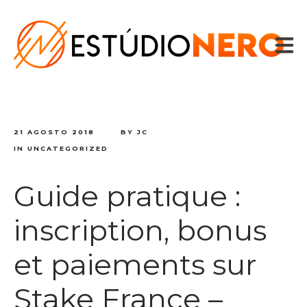
HOME
VOZES
SPOTS
CONTADOR DE TEXTO
CONTATO
21 AGOSTO 2018
BY
JC
IN
UNCATEGORIZED
Guide pratique :
inscription, bonus
et paiements sur
Stake France –