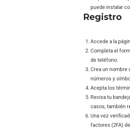
puede instalar c
Registro
Accede a la págin
Completa el form
de teléfono.
Crea un nombre d
números y símbo
Acepta los térmi
Revisa tu bandeja
casos, también r
Una vez verificad
factores (2FA) d