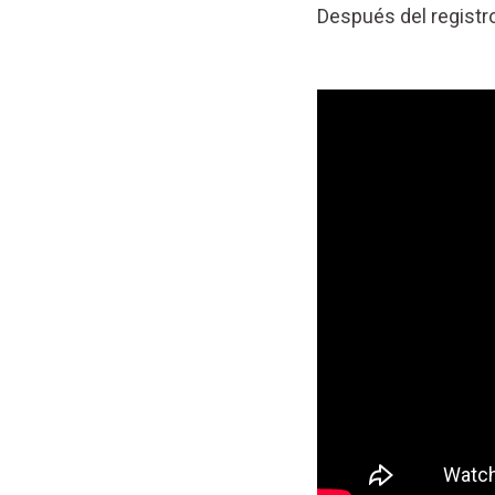
Después del regist