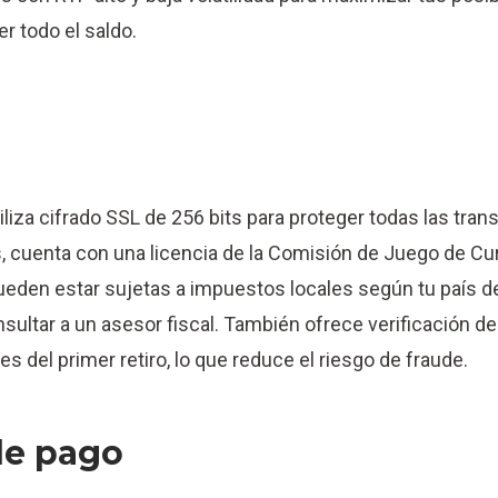
er todo el saldo.
d
iliza cifrado SSL de 256 bits para proteger todas las tra
 cuenta con una licencia de la Comisión de Juego de Cur
ueden estar sujetas a impuestos locales según tu país de
tar a un asesor fiscal. También ofrece verificación de
es del primer retiro, lo que reduce el riesgo de fraude.
de pago