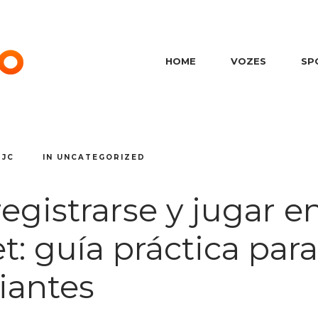
HOME
VOZES
SP
Y
JC
IN
UNCATEGORIZED
gistrarse y jugar e
: guía práctica para
iantes