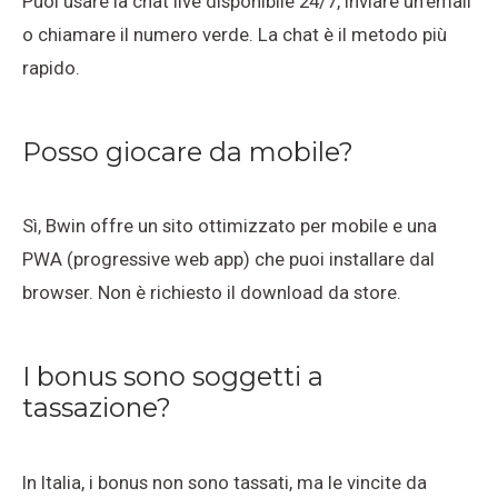
Puoi usare la chat live disponibile 24/7, inviare un’email
o chiamare il numero verde. La chat è il metodo più
rapido.
Posso giocare da mobile?
Sì, Bwin offre un sito ottimizzato per mobile e una
PWA (progressive web app) che puoi installare dal
browser. Non è richiesto il download da store.
I bonus sono soggetti a
tassazione?
In Italia, i bonus non sono tassati, ma le vincite da