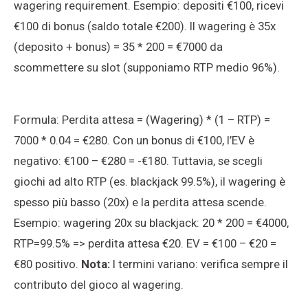
wagering requirement. Esempio: depositi €100, ricevi
€100 di bonus (saldo totale €200). Il wagering è 35x
(deposito + bonus) = 35 * 200 = €7000 da
scommettere su slot (supponiamo RTP medio 96%).
Formula: Perdita attesa = (Wagering) * (1 – RTP) =
7000 * 0.04 = €280. Con un bonus di €100, l’EV è
negativo: €100 – €280 = -€180. Tuttavia, se scegli
giochi ad alto RTP (es. blackjack 99.5%), il wagering è
spesso più basso (20x) e la perdita attesa scende.
Esempio: wagering 20x su blackjack: 20 * 200 = €4000,
RTP=99.5% => perdita attesa €20. EV = €100 – €20 =
€80 positivo.
Nota:
I termini variano: verifica sempre il
contributo del gioco al wagering.