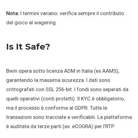
Nota:
I termini variano: verifica sempre il contributo
del gioco al wagering.
Is It Safe?
Bwin opera sotto licenza ADM in Italia (ex AAMS),
garantendo la massima sicurezza. I dati sono
crittografati con SSL 256-bit. I fondi sono separati da
quelli operativi (conti protetti). Il KYC è obbligatorio,
ma il processo è conforme al GDPR. Tutte le
transazioni sono tracciate e verificabili. La piattaforma
è auditata da terze parti (es. eCOGRA) per l’RTP.