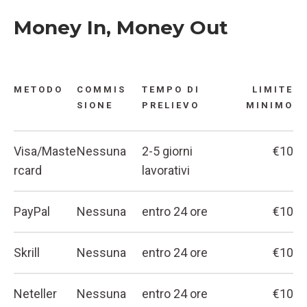
Money In, Money Out
METODO
COMMIS
TEMPO DI
LIMITE
SIONE
PRELIEVO
MINIMO
Visa/Maste
Nessuna
2-5 giorni
€10
rcard
lavorativi
PayPal
Nessuna
entro 24 ore
€10
Skrill
Nessuna
entro 24 ore
€10
Neteller
Nessuna
entro 24 ore
€10