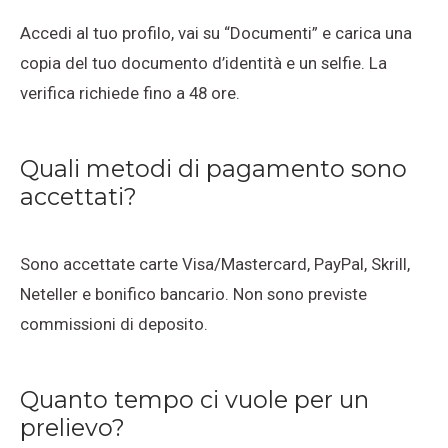
Accedi al tuo profilo, vai su “Documenti” e carica una
copia del tuo documento d’identità e un selfie. La
verifica richiede fino a 48 ore.
Quali metodi di pagamento sono
accettati?
Sono accettate carte Visa/Mastercard, PayPal, Skrill,
Neteller e bonifico bancario. Non sono previste
commissioni di deposito.
Quanto tempo ci vuole per un
prelievo?