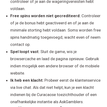
controleer of je aan de wageringvereisten hebt
voldaan.
Free spins worden niet gecrediteerd:
Controleer
of je de bonus hebt geactiveerd en of je aan de
minimale storting hebt voldaan. Soms worden free
spins handmatig toegevoegd; wacht even of neem
contact op.
Spel loopt vast:
Sluit de game, wis je
browsercache en laad de pagina opnieuw. Gebruik
indien mogelijk een andere browser of de mobiele
website.
Ik heb een klacht:
Probeer eerst de klantenservice
via live chat. Als dat niet helpt, kun je een klacht
indienen bij de Curacaose toezichthouder of een
onafhankelijke instantie als AskGamblers.