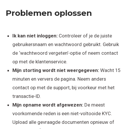
Problemen oplossen
Ik kan niet inloggen:
Controleer of je de juiste
gebruikersnaam en wachtwoord gebruikt. Gebruik
de ‘wachtwoord vergeten’-optie of neem contact
op met de klantenservice.
Mijn storting wordt niet weergegeven:
Wacht 15
minuten en ververs de pagina. Neem anders
contact op met de support, bij voorkeur met het
transactie-ID.
Mijn opname wordt afgewezen:
De meest
voorkomende reden is een niet-voltooide KYC.
Upload alle gevraagde documenten opnieuw of