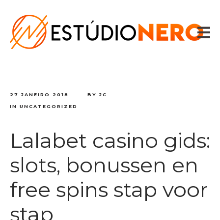
HOME
VOZES
SPOTS
CONTADOR DE TEXTO
CONTATO
27 JANEIRO 2018
BY
JC
IN
UNCATEGORIZED
Lalabet casino gids:
slots, bonussen en
free spins stap voor
stap