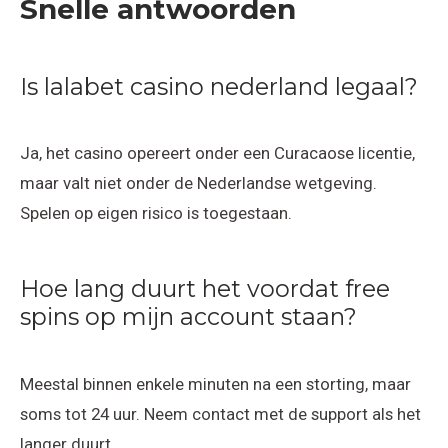
Snelle antwoorden
Is lalabet casino nederland legaal?
Ja, het casino opereert onder een Curacaose licentie,
maar valt niet onder de Nederlandse wetgeving.
Spelen op eigen risico is toegestaan.
Hoe lang duurt het voordat free
spins op mijn account staan?
Meestal binnen enkele minuten na een storting, maar
soms tot 24 uur. Neem contact met de support als het
langer duurt.