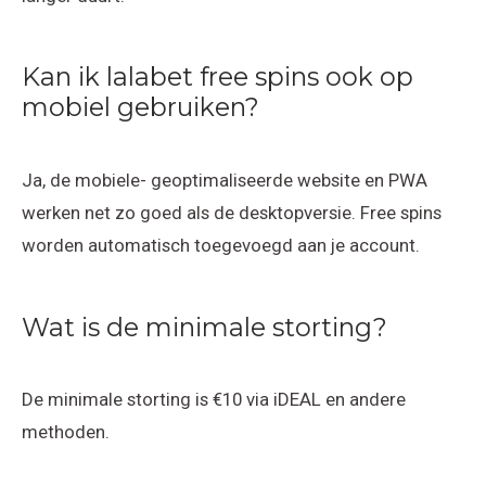
Kan ik lalabet free spins ook op
mobiel gebruiken?
Ja, de mobiele- geoptimaliseerde website en PWA
werken net zo goed als de desktopversie. Free spins
worden automatisch toegevoegd aan je account.
Wat is de minimale storting?
De minimale storting is €10 via iDEAL en andere
methoden.