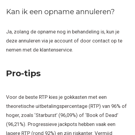
Kan ik een opname annuleren?
Ja, zolang de opname nog in behandeling is, kun je
deze annuleren via je account of door contact op te
nemen met de klantenservice.
Pro-tips
Voor de beste RTP kies je gokkasten met een
theoretische uitbetalingspercentage (RTP) van 96% of
hoger, zoals ‘Starburst’ (96,09%) of ‘Book of Dead’
(96,21%). Progressieve jackpots hebben vaak een
lagere RTP (rond 92%) en zijn riskanter. Vermijd