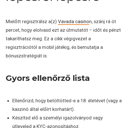
Mielőtt regisztrálsz a(z)
Vavada casino
n, szánj rá öt
percet, hogy elolvasd ezt az útmutatót – időt és pénzt
takaríthatsz meg. Ez a cikk végigvezet a
regisztrációtól a mobil játékig, és bemutatja a
bónuszstratégiát is.
Gyors ellenőrző lista
Ellenőrizd, hogy betöltötted-e a 18. életévet (vagy a
kaszinó által előírt korhatárt).
Készítsd elő a személyi igazolványod vagy
útleveled a KYC-azonosításhoz.