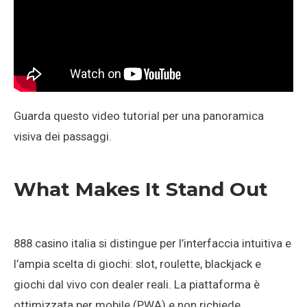
Guarda questo video tutorial per una panoramica
visiva dei passaggi.
What Makes It Stand Out
888 casino italia si distingue per l’interfaccia intuitiva e
l’ampia scelta di giochi: slot, roulette, blackjack e
giochi dal vivo con dealer reali. La piattaforma è
ottimizzata per mobile (PWA) e non richiede