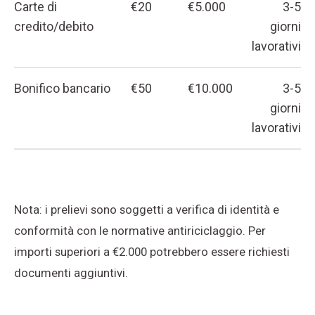
Carte di
€20
€5.000
3-5
credito/debito
giorni
lavorativi
Bonifico bancario
€50
€10.000
3-5
giorni
lavorativi
Nota: i prelievi sono soggetti a verifica di identità e
conformità con le normative antiriciclaggio. Per
importi superiori a €2.000 potrebbero essere richiesti
documenti aggiuntivi.