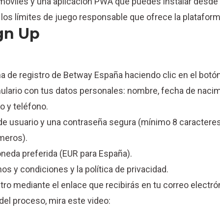
móviles y una aplicación PWA que puedes instalar desde 
 los límites de juego responsable que ofrece la plataform
gn Up
a de registro de Betway España haciendo clic en el botón 
ulario con tus datos personales: nombre, fecha de nacim
o y teléfono.
e usuario y una contraseña segura (mínimo 8 caractere
meros).
neda preferida (EUR para España).
os y condiciones y la política de privacidad.
tro mediante el enlace que recibirás en tu correo electró
 del proceso, mira este video: