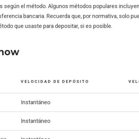
les según el método. Algunos métodos populares incluyen
ransferencia bancaria. Recuerda que, por normativa, solo pu
odo que usaste para depositar, si es posible.
Know
VELOCIDAD DE DEPÓSITO
VEL
Instantáneo
Instantáneo