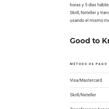
horas y 5 días hábi
Skrill, Neteller y t
usando el mismo mét
Good to 
MÉTODO DE PAGO
Visa/Mastercard
Skrill/Neteller