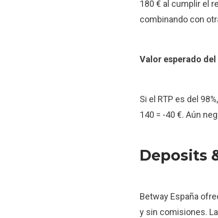
180 € al cumplir el 
combinando con otra
Valor esperado del 
Si el RTP es del 98%,
140 = -40 €. Aún neg
Deposits 
Betway España ofrec
y sin comisiones. La