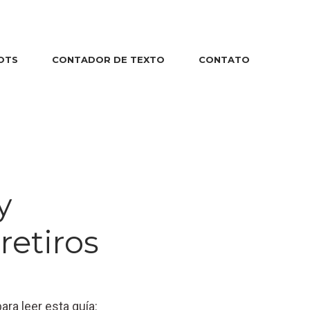
OTS
CONTADOR DE TEXTO
CONTATO
y
retiros
ara leer esta guía: