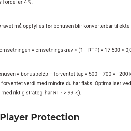
 fordel er 4 %.
vet må oppfylles før bonusen blir konverterbar til ekte
omsetningen = omsetningskrav × (1 − RTP) = 17 500 × 0,0
bonusen = bonusbeløp − forventet tap = 500 − 700 = −200 
 forventet verdi med mindre du har flaks. Optimaliser ved å
 med riktig strategi har RTP > 99 %).
Player Protection