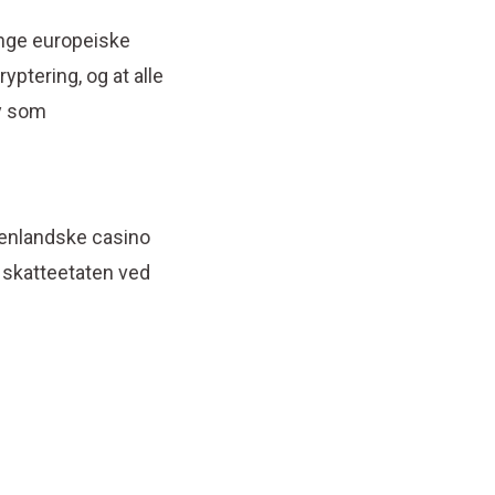
enge europeiske
yptering, og at alle
øy som
tenlandske casino
 skatteetaten ved