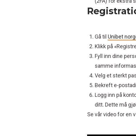
(2FA) for ekstra s
Registrat
Gå til
Unibet norg
Klikk på «Registr
Fyll inn dine per
samme informasj
Velg et sterkt pa
Bekreft e-postadr
Logg inn på konto
ditt. Dette må gjø
Se vår video for en