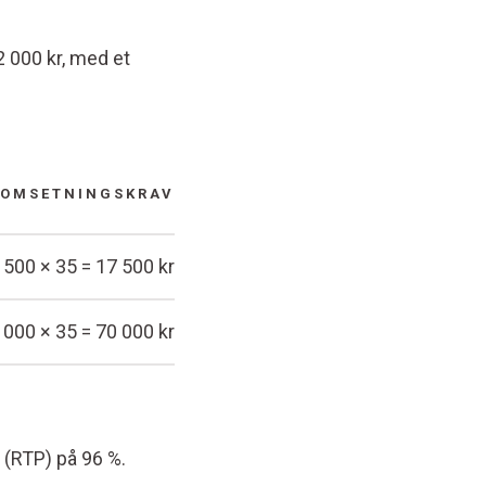
 000 kr, med et
OMSETNINGSKRAV
500 × 35 = 17 500 kr
 000 × 35 = 70 000 kr
 (RTP) på 96 %.