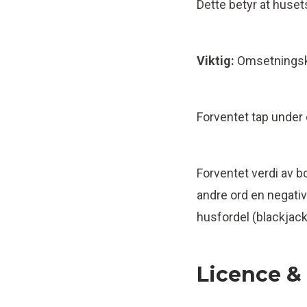
Dette betyr at husets
Viktig:
Omsetningskra
Forventet tap under 
Forventet verdi av 
andre ord en negativ
husfordel (blackjack
Licence & 