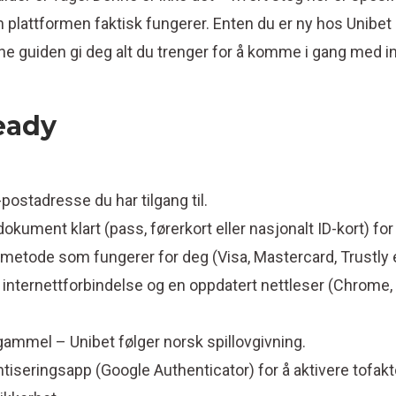
 plattformen faktisk fungerer. Enten du er ny hos Unibet 
nne guiden gi deg alt du trenger for å komme i gang med 
eady
-postadresse du har tilgang til.
-dokument klart (pass, førerkort eller nasjonalt ID-kort) fo
smetode som fungerer for deg (Visa, Mastercard, Trustly 
l internettforbindelse og en oppdatert nettleser (Chrome, 
gammel – Unibet følger norsk spillovgivning.
tiseringsapp (Google Authenticator) for å aktivere tofak