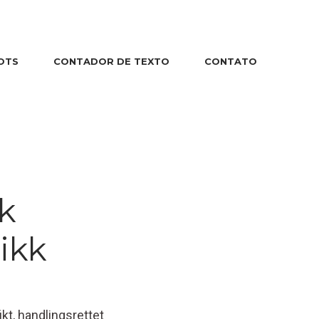
OTS
CONTADOR DE TEXTO
CONTATO
k
ikk
kt, handlingsrettet