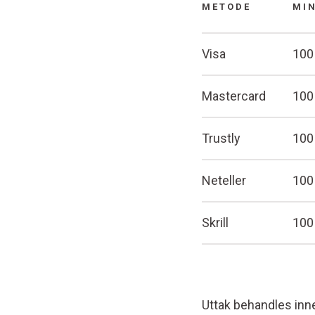
METODE
MI
Visa
100
Mastercard
100
Trustly
100
Neteller
100
Skrill
100
Uttak behandles inn