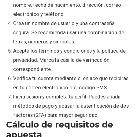
nombre, fecha de nacimiento, dirección, correo
electrónico y teléfono.
Crea un nombre de usuario y una contraseña
segura. Se recomienda usar una combinación de
letras, números y símbolos.
Acepta los términos y condiciones y la política de
privacidad. Marca la casilla de verificación
correspondiente.
Verifica tu cuenta mediante el enlace que recibirás
en tu correo electrónico o el código SMS.
Inicia sesión y completa tu perfil. Puedes añadir
métodos de pago y activar la autenticación de dos
factores (2FA) para mayor seguridad.
Cálculo de requisitos de
apuesta