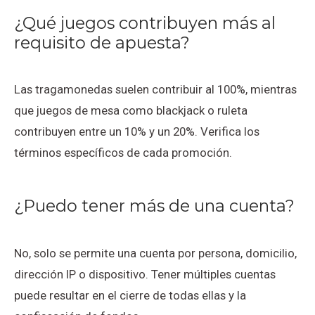
¿Qué juegos contribuyen más al
requisito de apuesta?
Las tragamonedas suelen contribuir al 100%, mientras
que juegos de mesa como blackjack o ruleta
contribuyen entre un 10% y un 20%. Verifica los
términos específicos de cada promoción.
¿Puedo tener más de una cuenta?
No, solo se permite una cuenta por persona, domicilio,
dirección IP o dispositivo. Tener múltiples cuentas
puede resultar en el cierre de todas ellas y la