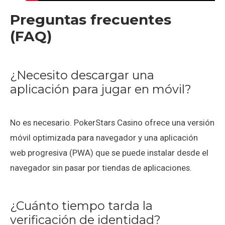
Preguntas frecuentes
(FAQ)
¿Necesito descargar una
aplicación para jugar en móvil?
No es necesario. PokerStars Casino ofrece una versión
móvil optimizada para navegador y una aplicación
web progresiva (PWA) que se puede instalar desde el
navegador sin pasar por tiendas de aplicaciones.
¿Cuánto tiempo tarda la
verificación de identidad?