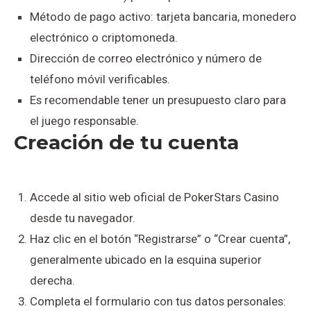
Método de pago activo: tarjeta bancaria, monedero
electrónico o criptomoneda.
Dirección de correo electrónico y número de
teléfono móvil verificables.
Es recomendable tener un presupuesto claro para
el juego responsable.
Creación de tu cuenta
Accede al sitio web oficial de PokerStars Casino
desde tu navegador.
Haz clic en el botón “Registrarse” o “Crear cuenta”,
generalmente ubicado en la esquina superior
derecha.
Completa el formulario con tus datos personales: