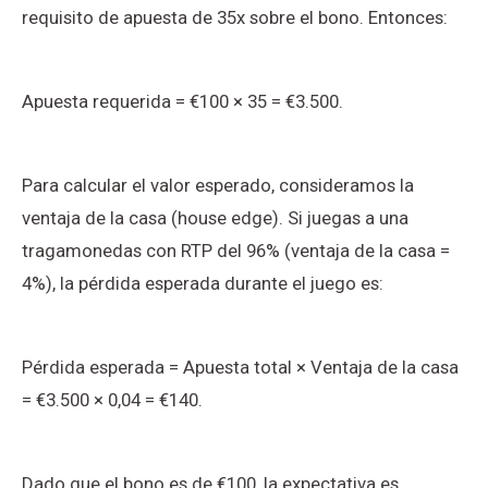
requisito de apuesta de 35x sobre el bono. Entonces:
Apuesta requerida = €100 × 35 = €3.500.
Para calcular el valor esperado, consideramos la
ventaja de la casa (house edge). Si juegas a una
tragamonedas con RTP del 96% (ventaja de la casa =
4%), la pérdida esperada durante el juego es:
Pérdida esperada = Apuesta total × Ventaja de la casa
= €3.500 × 0,04 = €140.
Dado que el bono es de €100, la expectativa es