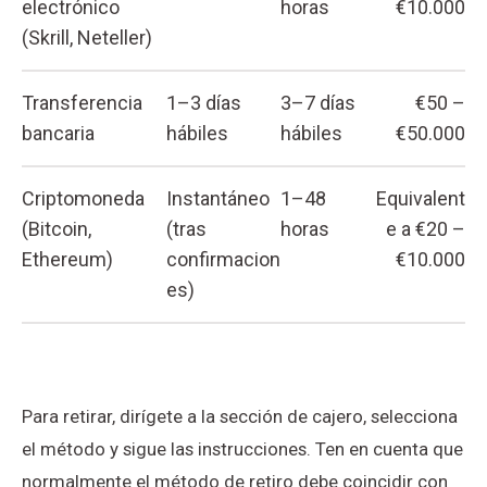
electrónico
horas
€10.000
(Skrill, Neteller)
Transferencia
1–3 días
3–7 días
€50 –
bancaria
hábiles
hábiles
€50.000
Criptomoneda
Instantáneo
1–48
Equivalent
(Bitcoin,
(tras
horas
e a €20 –
Ethereum)
confirmacion
€10.000
es)
Para retirar, dirígete a la sección de cajero, selecciona
el método y sigue las instrucciones. Ten en cuenta que
normalmente el método de retiro debe coincidir con