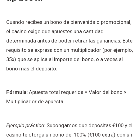
Cuando recibes un bono de bienvenida o promocional,
el casino exige que apuestes una cantidad
determinada antes de poder retirar las ganancias. Este
requisito se expresa con un multiplicador (por ejemplo,
35x) que se aplica al importe del bono, o a veces al
bono más el depósito.
Fórmula:
Apuesta total requerida = Valor del bono ×
Multiplicador de apuesta.
Ejemplo práctico:
Supongamos que depositas €100 y el
casino te otorga un bono del 100% (€100 extra) con un