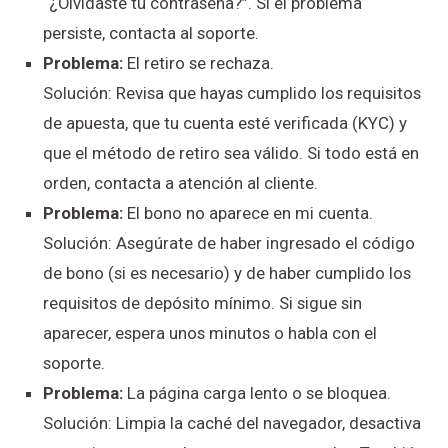
“¿Olvidaste tu contraseña?”. Si el problema
persiste, contacta al soporte.
Problema:
El retiro se rechaza.
Solución: Revisa que hayas cumplido los requisitos
de apuesta, que tu cuenta esté verificada (KYC) y
que el método de retiro sea válido. Si todo está en
orden, contacta a atención al cliente.
Problema:
El bono no aparece en mi cuenta.
Solución: Asegúrate de haber ingresado el código
de bono (si es necesario) y de haber cumplido los
requisitos de depósito mínimo. Si sigue sin
aparecer, espera unos minutos o habla con el
soporte.
Problema:
La página carga lento o se bloquea.
Solución: Limpia la caché del navegador, desactiva