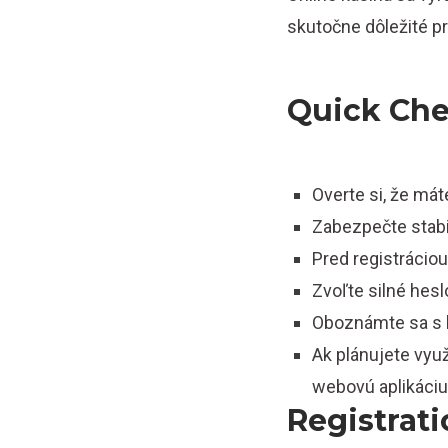
skutočne dôležité pr
Quick Che
Overte si, že mát
Zabezpečte stabil
Pred registráciou
Zvoľte silné hesl
Oboznámte sa s 
Ak plánujete vyu
webovú aplikáciu
Registrat