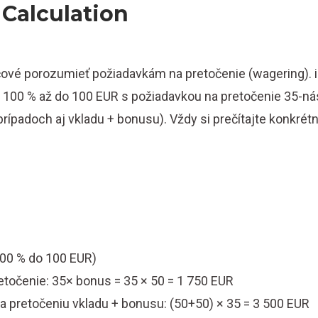
Calculation
čové porozumieť požiadavkám na pretočenie (wagering). 
s: 100 % až do 100 EUR s požiadavkou na pretočenie 35-
rípadoch aj vkladu + bonusu). Vždy si prečítajte konkré
00 % do 100 EUR)
etočenie: 35× bonus = 35 × 50 = 1 750 EUR
a pretočeniu vkladu + bonusu: (50+50) × 35 = 3 500 EUR