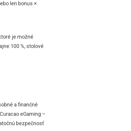
lebo len bonus ×
ktoré je možné
čajne 100 %, stolové
osobné a finančné
d Curacao eGaming –
odatočnú bezpečnosť