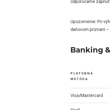
odporúčame zapnúť d
Upozornenie: Pri výh
daňovom priznaní – 
Banking 
PLATOBNÁ
METÓDA
Visa/Mastercard