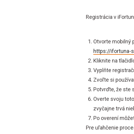
Registrácia v iFortu
Otvorte mobilný p
https://ifortuna-
Kliknite na tlači
Vyplňte registrač
Zvoľte si použív
Potvrďte, že ste 
Overte svoju tot
zvyčajne trvá nie
Po overení môžete
Pre uľahčenie proce