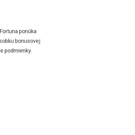
iFortuna ponúka
násobku bonusovej
tne podmienky.