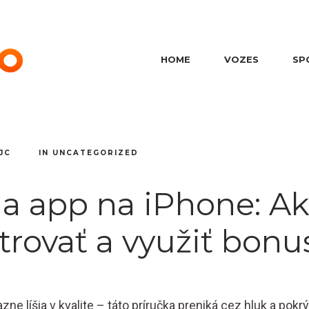
HOME
VOZES
SP
JC
IN
UNCATEGORIZED
na app na iPhone: Ak
trovať a využiť bonu
zne líšia v kvalite – táto príručka preniká cez hluk a pokrýv