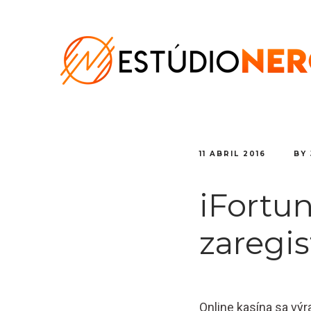
11 ABRIL 2016
BY
iFortu
zaregis
Online kasína sa výra