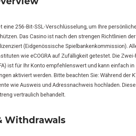
Overview
 eine 256-Bit-SSL-Verschlüsselung, um Ihre persönlich
hützen. Das Casino ist nach den strengen Richtlinien d
izenziert (Eidgenössische Spielbankenkommission). All
tituten wie eCOGRA auf Zufälligkeit getestet. Die Zwei-
FA) ist für Ihr Konto empfehlenswert und kann einfach in
ngen aktiviert werden. Bitte beachten Sie: Während der K
te wie Ausweis und Adressnachweis hochladen. Diese
eng vertraulich behandelt.
& Withdrawals