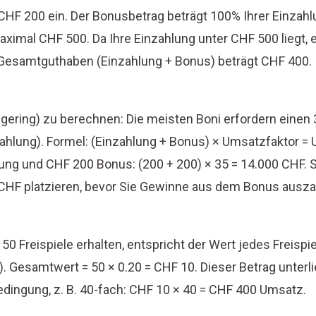
 CHF 200 ein. Der Bonusbetrag beträgt 100% Ihrer Einzahl
ximal CHF 500. Da Ihre Einzahlung unter CHF 500 liegt, e
 Gesamtguthaben (Einzahlung + Bonus) beträgt CHF 400.
ering) zu berechnen: Die meisten Boni erfordern einen
ahlung). Formel: (Einzahlung + Bonus) × Umsatzfaktor =
ung und CHF 200 Bonus: (200 + 200) × 35 = 14.000 CHF.
CHF platzieren, bevor Sie Gewinne aus dem Bonus ausza
 50 Freispiele erhalten, entspricht der Wert jedes Freispi
). Gesamtwert = 50 × 0.20 = CHF 10. Dieser Betrag unterli
ingung, z. B. 40-fach: CHF 10 × 40 = CHF 400 Umsatz.