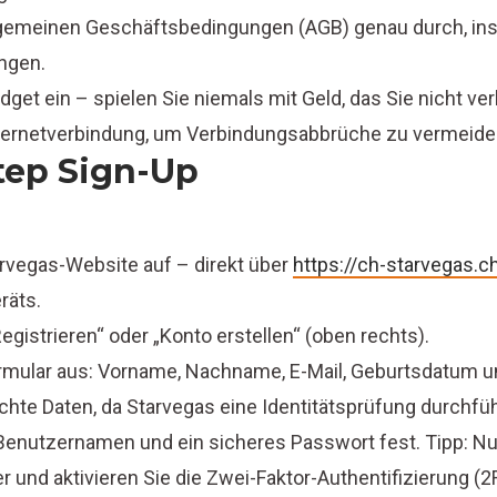
llgemeinen Geschäftsbedingungen (AGB) genau durch, in
ngen.
dget ein – spielen Sie niemals mit Geld, das Sie nicht ver
nternetverbindung, um Verbindungsabbrüche zu vermeide
tep Sign-Up
arvegas-Website auf – direkt über
https://ch-starvegas.c
räts.
Registrieren“ oder „Konto erstellen“ (oben rechts).
ormular aus: Vorname, Nachname, E-Mail, Geburtsdatum 
hte Daten, da Starvegas eine Identitätsprüfung durchfüh
Benutzernamen und ein sicheres Passwort fest. Tipp: Nu
und aktivieren Sie die Zwei-Faktor-Authentifizierung (2F