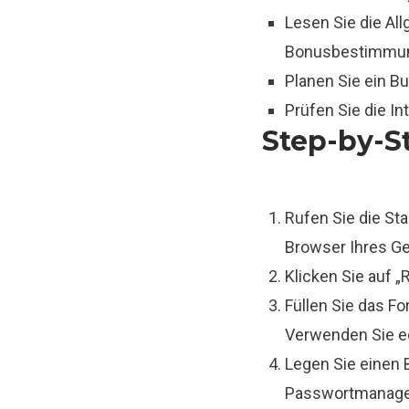
Lesen Sie die A
Bonusbestimmu
Planen Sie ein Bu
Prüfen Sie die I
Step-by-S
Rufen Sie die St
Browser Ihres Ge
Klicken Sie auf „
Füllen Sie das F
Verwenden Sie ec
Legen Sie einen 
Passwortmanager 