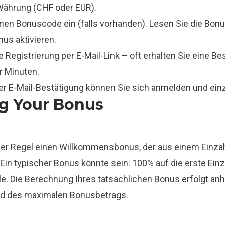
Währung (CHF oder EUR).
inen Bonuscode ein (falls vorhanden). Lesen Sie die Bo
us aktivieren.
e Registrierung per E-Mail-Link – oft erhalten Sie eine B
r Minuten.
er E-Mail-Bestätigung können Sie sich anmelden und ein
ng Your Bonus
 der Regel einen Willkommensbonus, der aus einem Einz
 Ein typischer Bonus könnte sein: 100% auf die erste Ein
le. Die Berechnung Ihres tatsächlichen Bonus erfolgt an
d des maximalen Bonusbetrags.