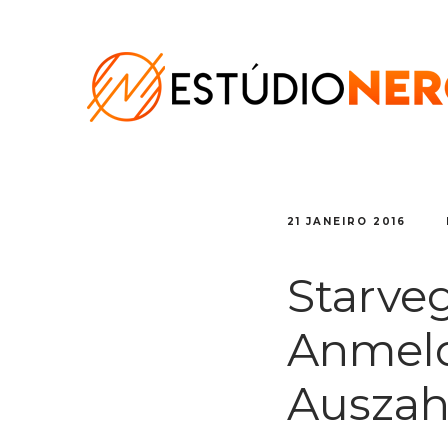
21 JANEIRO 2016
Starve
Anmel
Ausza