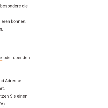
sbesondere die
lieren können.
n.
h/
oder über den
und Adresse.
rt.
tzen Sie einen
A).