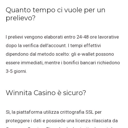
Quanto tempo ci vuole per un
prelievo?
I prelievi vengono elaborati entro 24-48 ore lavorative
dopo la verifica dell’account. I tempi effettivi
dipendono dal metodo scelto: gli e-wallet possono
essere immediati, mentre i bonifici bancari richiedono
3-5 giorni.
Winnita Casino è sicuro?
Sì, la piattaforma utilizza crittografia SSL per
proteggere i dati e possiede una licenza rilasciata da