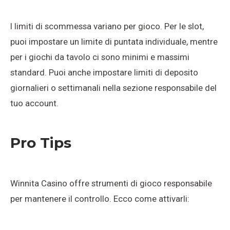
I limiti di scommessa variano per gioco. Per le slot,
puoi impostare un limite di puntata individuale, mentre
per i giochi da tavolo ci sono minimi e massimi
standard. Puoi anche impostare limiti di deposito
giornalieri o settimanali nella sezione responsabile del
tuo account.
Pro Tips
Winnita Casino offre strumenti di gioco responsabile
per mantenere il controllo. Ecco come attivarli: