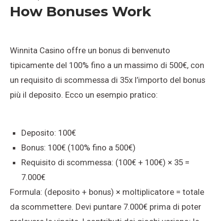
How Bonuses Work
Winnita Casino offre un bonus di benvenuto
tipicamente del 100% fino a un massimo di 500€, con
un requisito di scommessa di 35x l’importo del bonus
più il deposito. Ecco un esempio pratico:
Deposito: 100€
Bonus: 100€ (100% fino a 500€)
Requisito di scommessa: (100€ + 100€) × 35 =
7.000€
Formula: (deposito + bonus) × moltiplicatore = totale
da scommettere. Devi puntare 7.000€ prima di poter