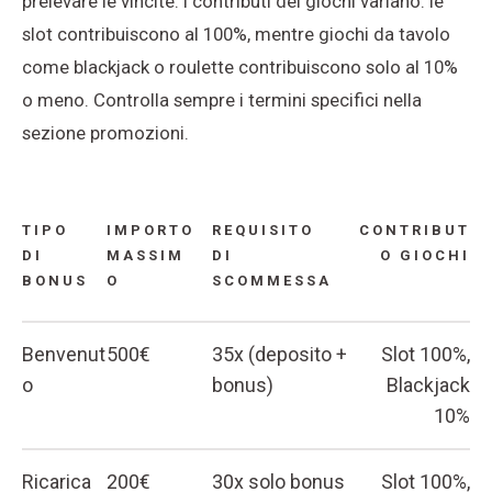
prelevare le vincite. I contributi dei giochi variano: le
slot contribuiscono al 100%, mentre giochi da tavolo
come blackjack o roulette contribuiscono solo al 10%
o meno. Controlla sempre i termini specifici nella
sezione promozioni.
TIPO
IMPORTO
REQUISITO
CONTRIBUT
DI
MASSIM
DI
O GIOCHI
BONUS
O
SCOMMESSA
Benvenut
500€
35x (deposito +
Slot 100%,
o
bonus)
Blackjack
10%
Ricarica
200€
30x solo bonus
Slot 100%,