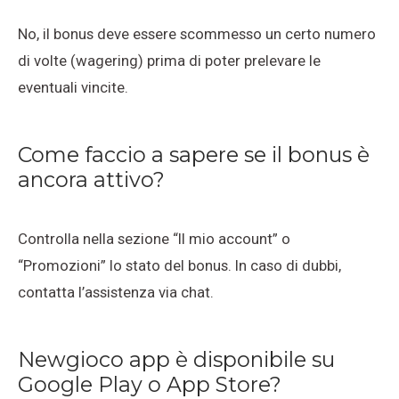
No, il bonus deve essere scommesso un certo numero
di volte (wagering) prima di poter prelevare le
eventuali vincite.
Come faccio a sapere se il bonus è
ancora attivo?
Controlla nella sezione “Il mio account” o
“Promozioni” lo stato del bonus. In caso di dubbi,
contatta l’assistenza via chat.
Newgioco app è disponibile su
Google Play o App Store?