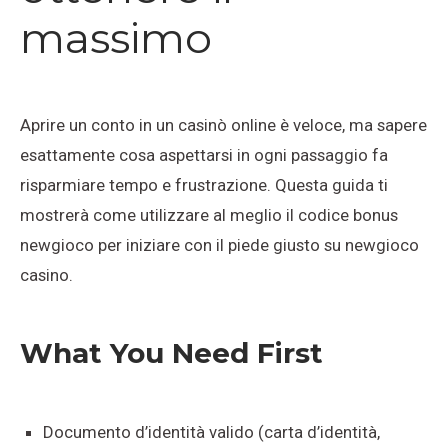
massimo
Aprire un conto in un casinò online è veloce, ma sapere
esattamente cosa aspettarsi in ogni passaggio fa
risparmiare tempo e frustrazione. Questa guida ti
mostrerà come utilizzare al meglio il codice bonus
newgioco per iniziare con il piede giusto su newgioco
casino.
What You Need First
Documento d’identità valido (carta d’identità,