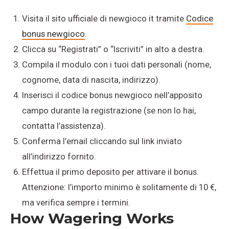
Visita il sito ufficiale di newgioco it tramite
Codice
bonus newgioco
.
Clicca su “Registrati” o “Iscriviti” in alto a destra.
Compila il modulo con i tuoi dati personali (nome,
cognome, data di nascita, indirizzo).
Inserisci il codice bonus newgioco nell’apposito
campo durante la registrazione (se non lo hai,
contatta l’assistenza).
Conferma l’email cliccando sul link inviato
all’indirizzo fornito.
Effettua il primo deposito per attivare il bonus.
Attenzione: l’importo minimo è solitamente di 10 €,
ma verifica sempre i termini.
How Wagering Works