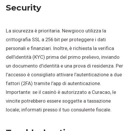
Security
La sicurezza è prioritaria. Newgioco utilizza la
crittografia SSL a 256 bit per proteggere i dati
personali e finanziari. Inoltre, è richiesta la verifica
dell’identità (KYC) prima del primo prelievo, inviando
un documento d’identità e una prova di residenza. Per
l’accesso è consigliato attivare l’autenticazione a due
fattori (2FA) tramite l’app di autenticazione.
Importante: se il casinò è autorizzato a Curacao, le
vincite potrebbero essere soggette a tassazione
locale; informati presso il tuo consulente fiscale.