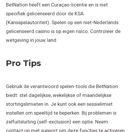
BetNation heeft een Curaçao-licentie en is niet
specifiek gelicenseerd door de KSA
(Kansspelautoriteit). Spelen op een niet-Nederlands
gelicenseerd casino is op eigen risico. Controleer de
wetgeving in jouw land.
Pro Tips
Gebruik de verantwoord spelen-tools die BetNation
biedt: stel dagelijkse, wekelijkse of maandelijkse
stortingslimieten in. Je kunt ook een sessielimiet
instellen om speeltijd te beperken. Bij problemen is
zelfuitsluiting (self-exclusion) een optie. Neem
contact op met support om deze functies te activeren.