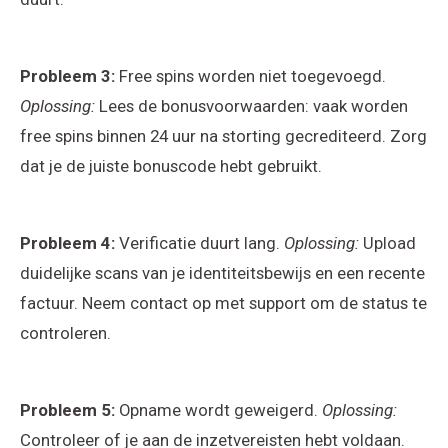
Probleem 3:
Free spins worden niet toegevoegd.
Oplossing:
Lees de bonusvoorwaarden: vaak worden
free spins binnen 24 uur na storting gecrediteerd. Zorg
dat je de juiste bonuscode hebt gebruikt.
Probleem 4:
Verificatie duurt lang.
Oplossing:
Upload
duidelijke scans van je identiteitsbewijs en een recente
factuur. Neem contact op met support om de status te
controleren.
Probleem 5:
Opname wordt geweigerd.
Oplossing:
Controleer of je aan de inzetvereisten hebt voldaan.