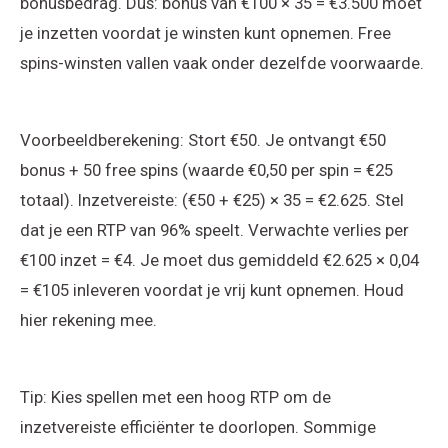
bonusbedrag. Dus: bonus van €100 × 35 = €3.500 moet
je inzetten voordat je winsten kunt opnemen. Free
spins-winsten vallen vaak onder dezelfde voorwaarde.
Voorbeeldberekening: Stort €50. Je ontvangt €50
bonus + 50 free spins (waarde €0,50 per spin = €25
totaal). Inzetvereiste: (€50 + €25) × 35 = €2.625. Stel
dat je een RTP van 96% speelt. Verwachte verlies per
€100 inzet = €4. Je moet dus gemiddeld €2.625 × 0,04
= €105 inleveren voordat je vrij kunt opnemen. Houd
hier rekening mee.
Tip: Kies spellen met een hoog RTP om de
inzetvereiste efficiënter te doorlopen. Sommige