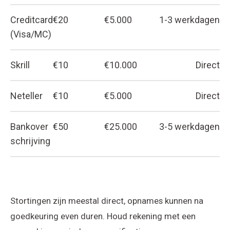
Creditcard
€20
€5.000
1-3 werkdagen
(Visa/MC)
Skrill
€10
€10.000
Direct
Neteller
€10
€5.000
Direct
Bankover
€50
€25.000
3-5 werkdagen
schrijving
Stortingen zijn meestal direct, opnames kunnen na
goedkeuring even duren. Houd rekening met een