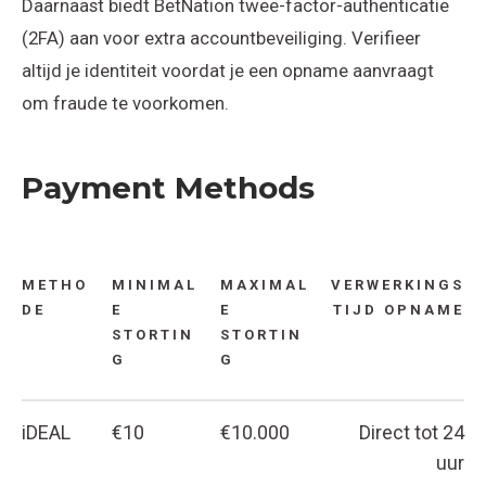
Daarnaast biedt BetNation twee-factor-authenticatie
(2FA) aan voor extra accountbeveiliging. Verifieer
altijd je identiteit voordat je een opname aanvraagt
om fraude te voorkomen.
Payment Methods
METHO
MINIMAL
MAXIMAL
VERWERKINGS
DE
E
E
TIJD OPNAME
STORTIN
STORTIN
G
G
iDEAL
€10
€10.000
Direct tot 24
uur