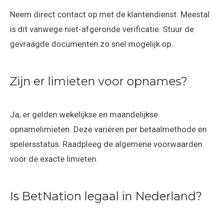
Neem direct contact op met de klantendienst. Meestal
is dit vanwege niet-afgeronde verificatie. Stuur de
gevraagde documenten zo snel mogelijk op.
Zijn er limieten voor opnames?
Ja, er gelden wekelijkse en maandelijkse
opnamelimieten. Deze variëren per betaalmethode en
spelersstatus. Raadpleeg de algemene voorwaarden
voor de exacte limieten.
Is BetNation legaal in Nederland?