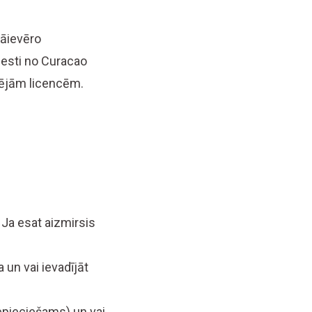
jāievēro
imesti no Curacao
etējām licencēm.
. Ja esat aizmirsis
 un vai ievadījāt
nepieciešams) un vai