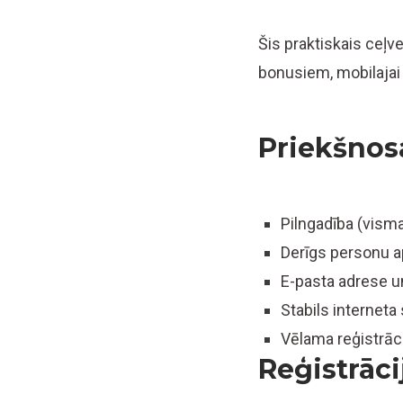
Šis praktiskais ceļv
bonusiem, mobilajai
Priekšnos
Pilngadība (visma
Derīgs personu a
E-pasta adrese u
Stabils internet
Vēlama reģistrāci
Reģistrāci