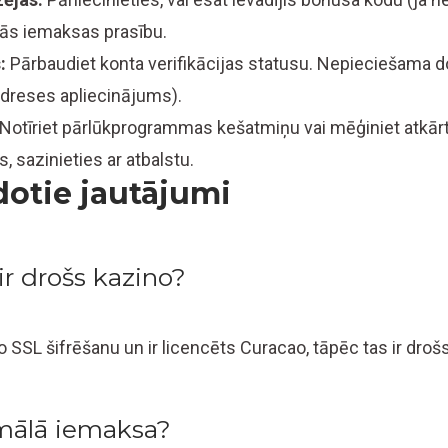
lās iemaksas prasību.
:
Pārbaudiet konta verifikācijas statusu. Nepieciešama
adreses apliecinājums).
Notīriet pārlūkprogrammas kešatmiņu vai mēģiniet atkārto
, sazinieties ar atbalstu.
dotie jautājumi
ir drošs kazino?
 SSL šifrēšanu un ir licencēts Curacao, tāpēc tas ir droš
mālā iemaksa?