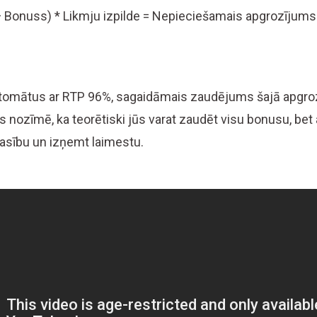
+ Bonuss) * Likmju izpilde = Nepieciešamais apgrozījums
utomātus ar RTP 96%, sagaidāmais zaudējums šajā apgro
as nozīmē, ka teorētiski jūs varat zaudēt visu bonusu, bet
rasību un izņemt laimestu.