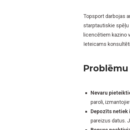
Topsport darbojas ar
starptautiskie spēļu
licencētiem kazino va
Ieteicams konsultēti
Problēmu 
Nevaru pieteikti
paroli, izmantojie
Depozīts netiek i
pareizus datus. J
Bonuss neaktivi