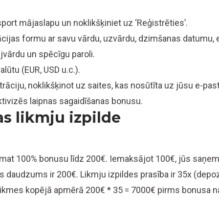
ort mājaslapu un noklikšķiniet uz ‘Reģistrēties’.
rācijas formu ar savu vārdu, uzvārdu, dzimšanas datumu, 
ājvārdu un spēcīgu paroli.
alūtu (EUR, USD u.c.).
trāciju, noklikšķinot uz saites, kas nosūtīta uz jūsu e-pas
tivizēs laipnas sagaidīšanas bonusu.
s likmju izpilde
mat 100% bonusu līdz 200€. Iemaksājot 100€, jūs saņem
 daudzums ir 200€. Likmju izpildes prasība ir 35x (depo
 likmes kopējā apmērā 200€ * 35 = 7000€ pirms bonusa n