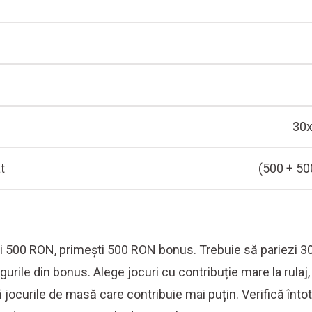
30x
t
(500 + 50
 500 RON, primești 500 RON bonus. Trebuie să pariezi 3
gurile din bonus. Alege jocuri cu contribuție mare la rulaj
tă jocurile de masă care contribuie mai puțin. Verifică înt