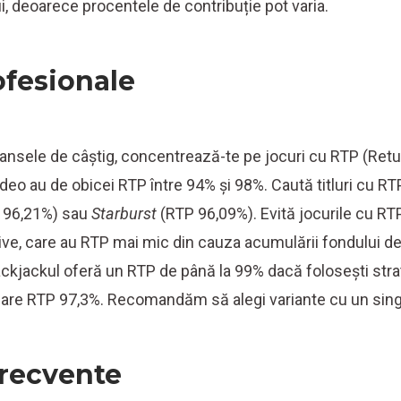
i, deoarece procentele de contribuție pot varia.
ofesionale
nsele de câștig, concentrează-te pe jocuri cu RTP (Return
video au de obicei RTP între 94% și 98%. Caută titluri cu 
 96,21%) sau
Starburst
(RTP 96,09%). Evită jocurile cu R
ive, care au RTP mai mic din cauza acumulării fondului d
ackjackul oferă un RTP de până la 99% dacă folosești stra
 are RTP 97,3%. Recomandăm să alegi variante cu un sing
frecvente