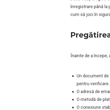
înregistrare până la 
cum să joci în sigur
Pregătire
Înainte de a începe,
Un document de id
pentru verificare.
O adresă de email
O metodă de plată
O conexiune stabi