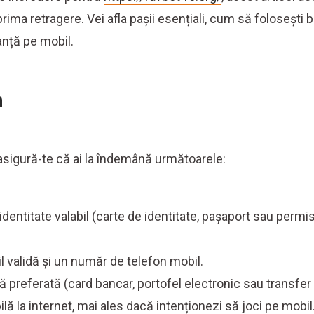
prima retragere. Vei afla pașii esențiali, cum să folosești b
anță pe mobil.
a
 asigură-te că ai la îndemână următoarele:
entitate valabil (carte de identitate, pașaport sau perm
 validă și un număr de telefon mobil.
 preferată (card bancar, portofel electronic sau transfer
lă la internet, mai ales dacă intenționezi să joci pe mobil