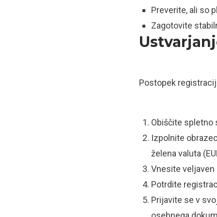
Preverite, ali so 
Zagotovite stabi
Ustvarjan
Postopek registracije
Obiščite spletno 
Izpolnite obrazec
želena valuta (EU
Vnesite veljaven 
Potrdite registra
Prijavite se v sv
osebnega dokumen