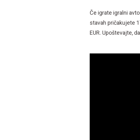
Če igrate igralni av
stavah pričakujete 1
EUR. Upoštevajte, d