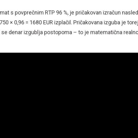
tomat s povprečnim RTP 96 %, je pričakovan izračun nasled
750 × 0,96 = 1680 EUR izplačil. Pričakovana izguba je tor
a se denar izgublja postopoma – to je matematična realno