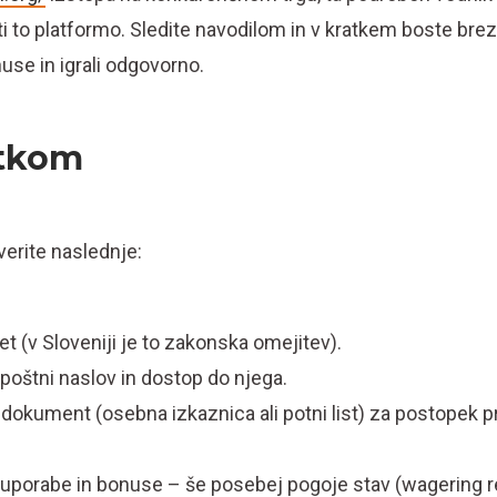
iti to platformo. Sledite navodilom in v kratkem boste brez
nuse in igrali odgovorno.
etkom
erite naslednje:
let (v Sloveniji je to zakonska omejitev).
poštni naslov in dostop do njega.
 dokument (osebna izkaznica ali potni list) za postopek p
 uporabe in bonuse – še posebej pogoje stav (wagering 