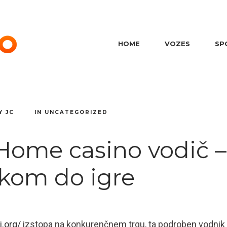
HOME
VOZES
SP
Y
JC
IN
UNCATEGORIZED
 Home casino vodič –
akom do igre
i.org/
izstopa na konkurenčnem trgu, ta podroben vodnik 