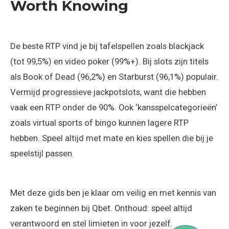
Worth Knowing
De beste RTP vind je bij tafelspellen zoals blackjack
(tot 99,5%) en video poker (99%+). Bij slots zijn titels
als Book of Dead (96,2%) en Starburst (96,1%) populair.
Vermijd progressieve jackpotslots, want die hebben
vaak een RTP onder de 90%. Ook ‘kansspelcategorieën’
zoals virtual sports of bingo kunnen lagere RTP
hebben. Speel altijd met mate en kies spellen die bij je
speelstijl passen.
Met deze gids ben je klaar om veilig en met kennis van
zaken te beginnen bij Qbet. Onthoud: speel altijd
verantwoord en stel limieten in voor jezelf.