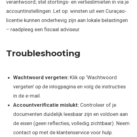
verantwoord; stel stortings- en verlieslimieten in via je
accountinstellingen. Let op: winsten uit een Curaçao-
licentie kunnen onderhevig zijn aan lokale belastingen
– raadpleeg een fiscaal adviseur.
Troubleshooting
Wachtwoord vergeten:
Klik op ‘Wachtwoord
vergeten’ op de inlogpagina en volg de instructies
in de e-mail.
Accountverificatie mislukt:
Controleer of je
documenten duidelijk leesbaar zijn en voldoen aan
de eisen (geen reflecties, volledig zichtbaar). Neem
contact op met de klantenservice voor hulp.