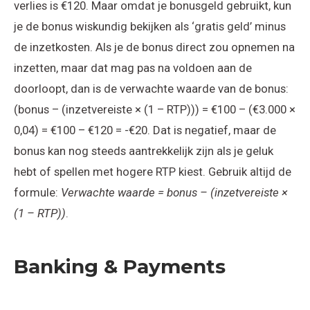
verlies is €120. Maar omdat je bonusgeld gebruikt, kun
je de bonus wiskundig bekijken als ‘gratis geld’ minus
de inzetkosten. Als je de bonus direct zou opnemen na
inzetten, maar dat mag pas na voldoen aan de
doorloopt, dan is de verwachte waarde van de bonus:
(bonus – (inzetvereiste × (1 – RTP))) = €100 – (€3.000 ×
0,04) = €100 – €120 = -€20. Dat is negatief, maar de
bonus kan nog steeds aantrekkelijk zijn als je geluk
hebt of spellen met hogere RTP kiest. Gebruik altijd de
formule:
Verwachte waarde = bonus – (inzetvereiste ×
(1 – RTP))
.
Banking & Payments