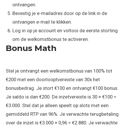
ontvangen.
Bevestig je e-mailadres door op de link in de
ontvangen e-mail te klikken.
Log in op je account en voltooi de eerste storting
om de welkomstbonus te activeren.
Bonus Math
Stel je ontvangt een welkomstbonus van 100% tot
€200 met een doorlooptvereiste van 30x het
bonusbedrag. Je stort €100 en ontvangt €100 bonus.
Je saldo is dan €200. De inzetvereiste is 30 × €100 =
€3.000. Stel dat je alleen speelt op slots met een
gemiddeld RTP van 96%. Je verwachte terugbetaling
over de inzet is €3.000 × 0,96 = €2.880. Je verwachte