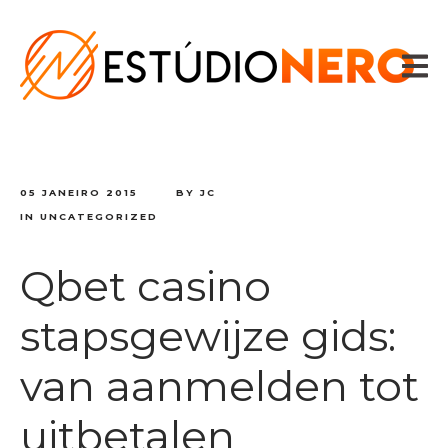
HOME
VOZES
SPOTS
CONTADOR DE TEXTO
CONTATO
05 JANEIRO 2015
BY
JC
IN
UNCATEGORIZED
Qbet casino
stapsgewijze gids:
van aanmelden tot
uitbetalen