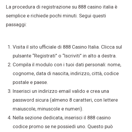
La procedura di registrazione su 888 casino italia è
semplice e richiede pochi minuti. Segui questi
passaggi:
Visita il sito ufficiale di 888 Casino Italia. Clicca sul
pulsante “Registrati” o “Iscriviti” in alto a destra.
Compila il modulo con i tuoi dati personali: nome,
cognome, data di nascita, indirizzo, città, codice
postale e paese.
Inserisci un indirizzo email valido e crea una
password sicura (almeno 8 caratteri, con lettere
maiuscole, minuscole e numeri).
Nella sezione dedicata, inserisci il 888 casino
codice promo se ne possiedi uno. Questo può