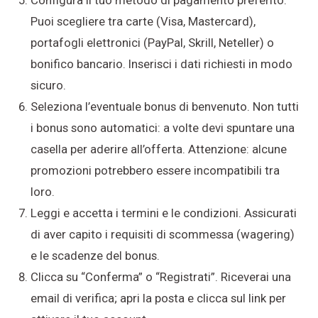
Configura il tuo metodo di pagamento preferito.
Puoi scegliere tra carte (Visa, Mastercard),
portafogli elettronici (PayPal, Skrill, Neteller) o
bonifico bancario. Inserisci i dati richiesti in modo
sicuro.
Seleziona l’eventuale bonus di benvenuto. Non tutti
i bonus sono automatici: a volte devi spuntare una
casella per aderire all’offerta. Attenzione: alcune
promozioni potrebbero essere incompatibili tra
loro.
Leggi e accetta i termini e le condizioni. Assicurati
di aver capito i requisiti di scommessa (wagering)
e le scadenze del bonus.
Clicca su “Conferma” o “Registrati”. Riceverai una
email di verifica; apri la posta e clicca sul link per