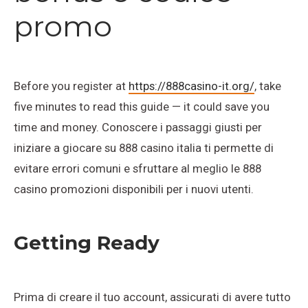
promo
Before you register at
https://888casino-it.org/
, take
five minutes to read this guide — it could save you
time and money. Conoscere i passaggi giusti per
iniziare a giocare su 888 casino italia ti permette di
evitare errori comuni e sfruttare al meglio le 888
casino promozioni disponibili per i nuovi utenti.
Getting Ready
Prima di creare il tuo account, assicurati di avere tutto