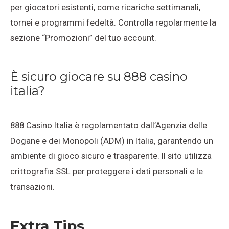
per giocatori esistenti, come ricariche settimanali,
tornei e programmi fedeltà. Controlla regolarmente la
sezione “Promozioni” del tuo account.
È sicuro giocare su 888 casino
italia?
888 Casino Italia è regolamentato dall’Agenzia delle
Dogane e dei Monopoli (ADM) in Italia, garantendo un
ambiente di gioco sicuro e trasparente. Il sito utilizza
crittografia SSL per proteggere i dati personali e le
transazioni.
Extra Tips