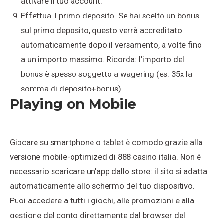
attivare il tuo account.
Effettua il primo deposito. Se hai scelto un bonus
sul primo deposito, questo verrà accreditato
automaticamente dopo il versamento, a volte fino
a un importo massimo. Ricorda: l’importo del
bonus è spesso soggetto a wagering (es. 35x la
somma di deposito+bonus).
Playing on Mobile
Giocare su smartphone o tablet è comodo grazie alla
versione mobile-optimized di 888 casino italia. Non è
necessario scaricare un’app dallo store: il sito si adatta
automaticamente allo schermo del tuo dispositivo.
Puoi accedere a tutti i giochi, alle promozioni e alla
gestione del conto direttamente dal browser del