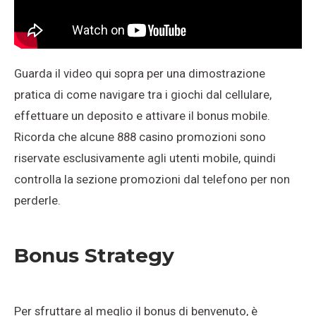
Guarda il video qui sopra per una dimostrazione
pratica di come navigare tra i giochi dal cellulare,
effettuare un deposito e attivare il bonus mobile.
Ricorda che alcune 888 casino promozioni sono
riservate esclusivamente agli utenti mobile, quindi
controlla la sezione promozioni dal telefono per non
perderle.
Bonus Strategy
Per sfruttare al meglio il bonus di benvenuto, è