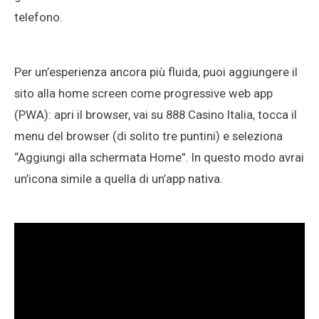
telefono.
Per un’esperienza ancora più fluida, puoi aggiungere il
sito alla home screen come progressive web app
(PWA): apri il browser, vai su 888 Casino Italia, tocca il
menu del browser (di solito tre puntini) e seleziona
“Aggiungi alla schermata Home”. In questo modo avrai
un’icona simile a quella di un’app nativa.