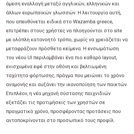
άμεση εναλλαγή μεταξύ αγγλικών, ελληνικών και
άλλων ευρωπαϊκών γλωσσών. Η λειτουργία αυτή,
που απευθύνεται ειδικά στο Wazamba greece,
επιτρέπει στους χρήστες να πλοηγούνται στο site
με ολόπλη κατανοητό τρόπο, χωρίς να χρειάζεται να
μεταφράζουν πρόσθετα κείμενα. Η ενσωμάτωση
του νέου UI περιλαμβάνει ένα πιο καθαρό layout,
ενισχυμένα εφέ στην οθόνη και βελτιωμένη
ταχύτητα φόρτωσης, πράγμα που μειώνει το χρόνο
αναμονής και αυξάνει την ικανοποίηση των παικτών.
Επιπλέον, η νέα μηχανή σύστασης παιχνιδιών
εξετάζει τις προτιμήσεις των χρηστών σε
πραγματικό χρόνο, προσφέροντας προτάσεις που
ανταποκρίνονται στο προσωπικό τους προφίλ.