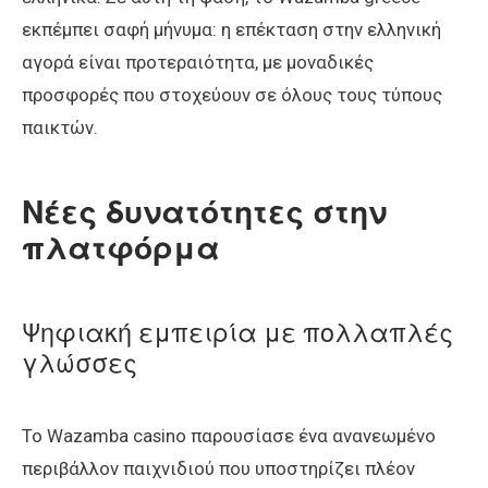
εκπέμπει σαφή μήνυμα: η επέκταση στην ελληνική
αγορά είναι προτεραιότητα, με μοναδικές
προσφορές που στοχεύουν σε όλους τους τύπους
παικτών.
Νέες δυνατότητες στην
πλατφόρμα
Ψηφιακή εμπειρία με πολλαπλές
γλώσσες
Το Wazamba casino παρουσίασε ένα ανανεωμένο
περιβάλλον παιχνιδιού που υποστηρίζει πλέον