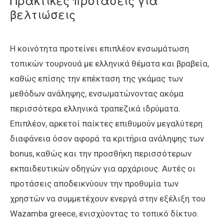
Πρακτικές προτάσεις για
βελτιώσεις
Η κοινότητα προτείνει επιπλέον ενσωμάτωση
τοπικών τουρνουά με ελληνικά θέματα και βραβεία,
καθώς επίσης την επέκταση της γκάμας των
μεθόδων ανάληψης, ενσωματώνοντας ακόμα
περισσότερα ελληνικά τραπεζικά ιδρύματα.
Επιπλέον, αρκετοί παίκτες επιθυμούν μεγαλύτερη
διαφάνεια όσον αφορά τα κριτήρια ανάληψης των
bonus, καθώς και την προσθήκη περισσότερων
εκπαιδευτικών οδηγών για αρχάριους. Αυτές οι
προτάσεις αποδεικνύουν την προθυμία των
χρηστών να συμμετέχουν ενεργά στην εξέλιξη του
Wazamba greece, ενισχύοντας το τοπικό δίκτυο.